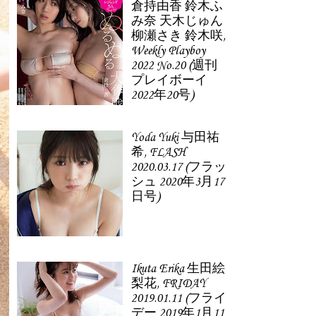
倉持由香 鈴木ふ
み奈 天木じゅん
柳瀬さき 鈴木咲,
Weekly Playboy
2022 No.20 (週刊
プレイボーイ
2022年20号)
Yoda Yuki 与田祐
希, FLASH
2020.03.17 (フラッ
シュ 2020年3月17
日号)
Ikuta Erika 生田絵
梨花, FRIDAY
2019.01.11 (フライ
デー 2019年1月11