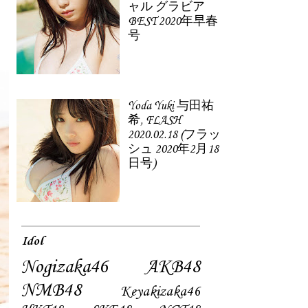
ャル グラビア
BEST 2020年早春
号
Yoda Yuki 与田祐
希, FLASH
2020.02.18 (フラッ
シュ 2020年2月18
日号)
Idol
Nogizaka46
AKB48
NMB48
Keyakizaka46