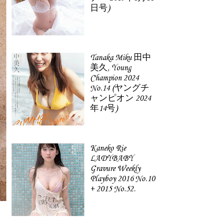
日号)
Tanaka Miku 田中
美久, Young
Champion 2024
No.14 (ヤングチ
ャンピオン 2024
年14号)
Kaneko Rie
LADYBABY
Gravure Weekly
Playboy 2016 No.10
+ 2015 No.52.