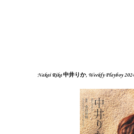
Nakai Rika 中井りか, Weekly Playboy