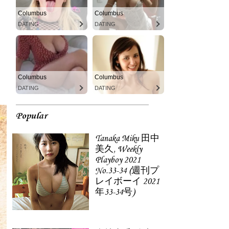
Columbus
Columbus
DATING
DATING
Columbus
Columbus
DATING
DATING
Popular
Tanaka Miku 田中
美久, Weekly
Playboy 2021
No.33-34 (週刊プ
レイボーイ 2021
年33-34号)