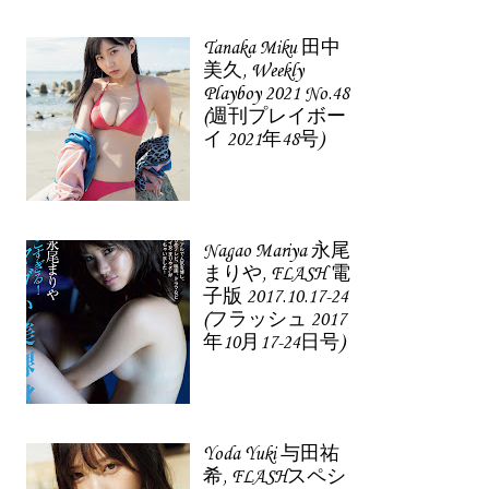
Tanaka Miku 田中
美久, Weekly
Playboy 2021 No.48
(週刊プレイボー
イ 2021年48号)
Nagao Mariya 永尾
まりや, FLASH 電
子版 2017.10.17-24
(フラッシュ 2017
年10月17-24日号)
Yoda Yuki 与田祐
希, FLASHスペシ