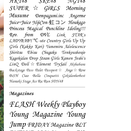
HKT48
SKE48
NGT48
SUPER☆GiRLS
Morning
Musume
Dempagumi.inc
Angerme
Juice=Juice
NijiCon-虹コン
Houkago
Princess
Magical Punchline
Idoling!!!
Rev. from DVL
Link STAR`s
LADYBABY
℃-ute
Country Girls
Up Up
Girls (Kakko Kari)
Yumemiru Adolescence
Shiritsu Ebisu Chugaku
Tenkoushoujo
Kagekidan
Drop
Steam Girls
Kamen Joshi's
LinQ
Doll☆Element
TrySail
Akihabara
Backstage Pass
Palet
Passport☆
Ange☆Reve
BiSH
Ciao Bella Cinquetti
Gekidanherbest
Haraeki Stage Ace
Ru:Run
SDN48
Magazines
FLASH
Weekly Playboy
Young Magazine
Young
Jump
FRIDAY Magazine
BLT