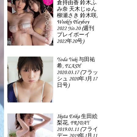
倉持由香 鈴木ふ
み奈 天木じゅん
柳瀬さき 鈴木咲,
Weekly Playboy
2022 No.20 (週刊
プレイボーイ
2022年20号)
Yoda Yuki 与田祐
希, FLASH
2020.03.17 (フラッ
シュ 2020年3月17
日号)
Ikuta Erika 生田絵
梨花, FRIDAY
2019.01.11 (フライ
デー 2019年1月11