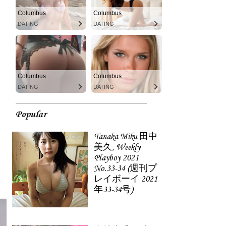
Columbus
Columbus
DATING
DATING
Columbus
Columbus
DATING
DATING
Popular
Tanaka Miku 田中
美久, Weekly
Playboy 2021
No.33-34 (週刊プ
レイボーイ 2021
年33-34号)