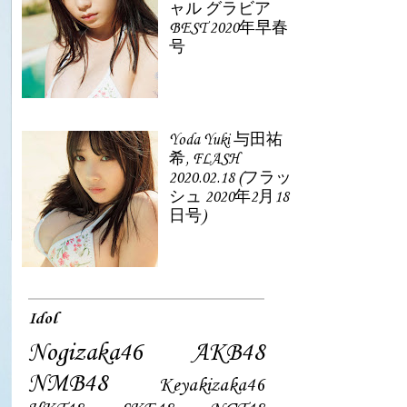
ャル グラビア
BEST 2020年早春
号
Yoda Yuki 与田祐
希, FLASH
2020.02.18 (フラッ
シュ 2020年2月18
日号)
Idol
Nogizaka46
AKB48
NMB48
Keyakizaka46