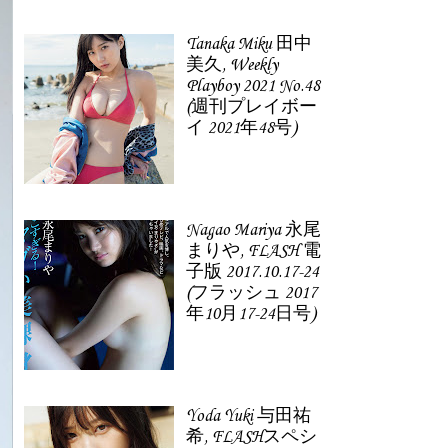
Tanaka Miku 田中
美久, Weekly
Playboy 2021 No.48
(週刊プレイボー
イ 2021年48号)
Nagao Mariya 永尾
まりや, FLASH 電
子版 2017.10.17-24
(フラッシュ 2017
年10月17-24日号)
Yoda Yuki 与田祐
希, FLASHスペシ