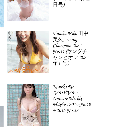
日号)
Tanaka Miku 田中
美久, Young
Champion 2024
No.14 (ヤングチ
ャンピオン 2024
年14号)
Kaneko Rie
LADYBABY
Gravure Weekly
Playboy 2016 No.10
+ 2015 No.52.