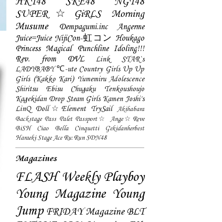
HKT48
SKE48
NGT48
SUPER☆GiRLS
Morning
Musume
Dempagumi.inc
Angerme
Juice=Juice
NijiCon-虹コン
Houkago
Princess
Magical Punchline
Idoling!!!
Rev. from DVL
Link STAR`s
LADYBABY
℃-ute
Country Girls
Up Up
Girls (Kakko Kari)
Yumemiru Adolescence
Shiritsu Ebisu Chugaku
Tenkoushoujo
Kagekidan
Drop
Steam Girls
Kamen Joshi's
LinQ
Doll☆Element
TrySail
Akihabara
Backstage Pass
Palet
Passport☆
Ange☆Reve
BiSH
Ciao Bella Cinquetti
Gekidanherbest
Haraeki Stage Ace
Ru:Run
SDN48
Magazines
FLASH
Weekly Playboy
Young Magazine
Young
Jump
FRIDAY Magazine
BLT