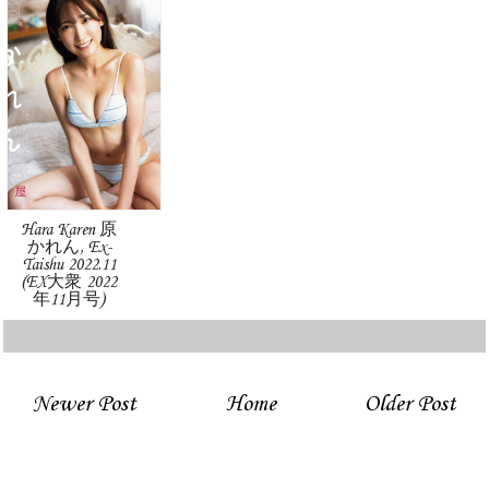
Hara Karen 原
かれん, Ex-
Taishu 2022.11
(EX大衆 2022
年11月号)
Newer Post
Home
Older Post