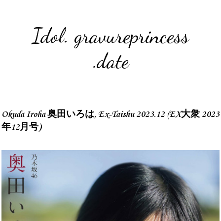
Idol. gravureprincess
.date
Okuda Iroha 奥田いろは, Ex-Taishu 2023.12 (EX大衆 2023
年12月号)