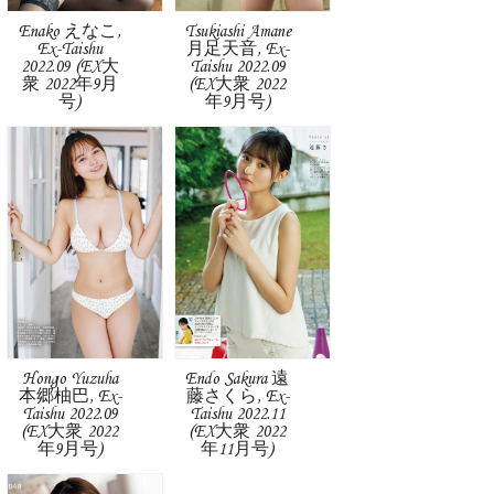
Enako えなこ,
Tsukiashi Amane
Ex-Taishu
月足天音, Ex-
2022.09 (EX大
Taishu 2022.09
衆 2022年9月
(EX大衆 2022
号)
年9月号)
Hongo Yuzuha
Endo Sakura 遠
本郷柚巴, Ex-
藤さくら, Ex-
Taishu 2022.09
Taishu 2022.11
(EX大衆 2022
(EX大衆 2022
年9月号)
年11月号)