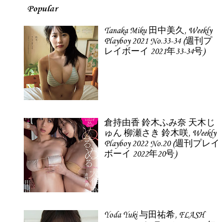
Popular
Tanaka Miku 田中美久, Weekly
Playboy 2021 No.33-34 (週刊プ
レイボーイ 2021年33-34号)
倉持由香 鈴木ふみ奈 天木じ
ゅん 柳瀬さき 鈴木咲, Weekly
Playboy 2022 No.20 (週刊プレイ
ボーイ 2022年20号)
Yoda Yuki 与田祐希, FLASH