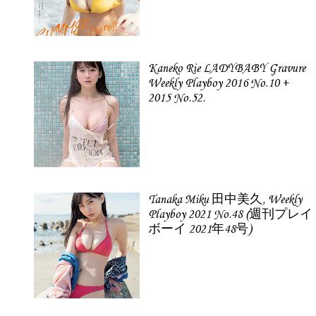
Kaneko Rie LADYBABY Gravure
Weekly Playboy 2016 No.10 +
2015 No.52.
Tanaka Miku 田中美久, Weekly
Playboy 2021 No.48 (週刊プレイ
ボーイ 2021年48号)