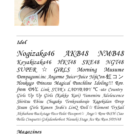
Idol
Nogizaka46
AKB48
NMB48
Keyakizaka46
HKT48
SKE48
NGT48
SUPER☆GiRLS
Morning Musume
Dempagumi.inc
Angerme
Juice=Juice
NijiCon-虹コン
Houkago Princess
Magical Punchline
Idoling!!!
Rev.
from DVL
Link STAR`s
LADYBABY
℃-ute
Country
Girls
Up Up Girls (Kakko Kari)
Yumemiru Adolescence
Shiritsu Ebisu Chugaku
Tenkoushoujo Kagekidan
Drop
Steam Girls
Kamen Joshi's
LinQ
Doll☆Element
TrySail
Akihabara Backstage Pass
Palet
Passport☆
Ange☆Reve
BiSH
Ciao
Bella Cinquetti
Gekidanherbest
Haraeki Stage Ace
Ru:Run
SDN48
Magazines