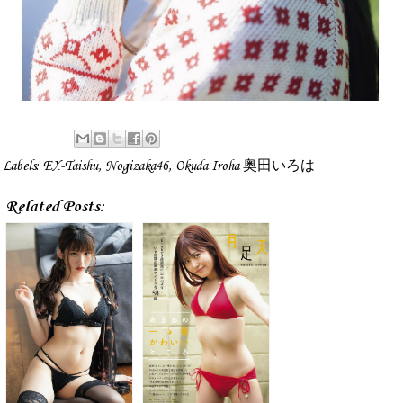
Labels:
EX-Taishu
,
Nogizaka46
,
Okuda Iroha 奥田いろは
Related Posts: