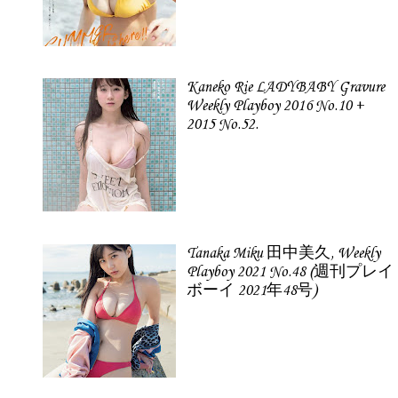
Kaneko Rie LADYBABY Gravure
Weekly Playboy 2016 No.10 +
2015 No.52.
Tanaka Miku 田中美久, Weekly
Playboy 2021 No.48 (週刊プレイ
ボーイ 2021年48号)