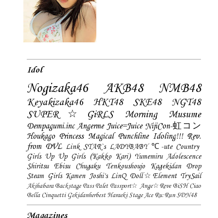
Idol
Nogizaka46
AKB48
NMB48
Keyakizaka46
HKT48
SKE48
NGT48
SUPER☆GiRLS
Morning Musume
Dempagumi.inc
Angerme
Juice=Juice
NijiCon-虹コン
Houkago Princess
Magical Punchline
Idoling!!!
Rev.
from DVL
Link STAR`s
LADYBABY
℃-ute
Country
Girls
Up Up Girls (Kakko Kari)
Yumemiru Adolescence
Shiritsu Ebisu Chugaku
Tenkoushoujo Kagekidan
Drop
Steam Girls
Kamen Joshi's
LinQ
Doll☆Element
TrySail
Akihabara Backstage Pass
Palet
Passport☆
Ange☆Reve
BiSH
Ciao
Bella Cinquetti
Gekidanherbest
Haraeki Stage Ace
Ru:Run
SDN48
Magazines