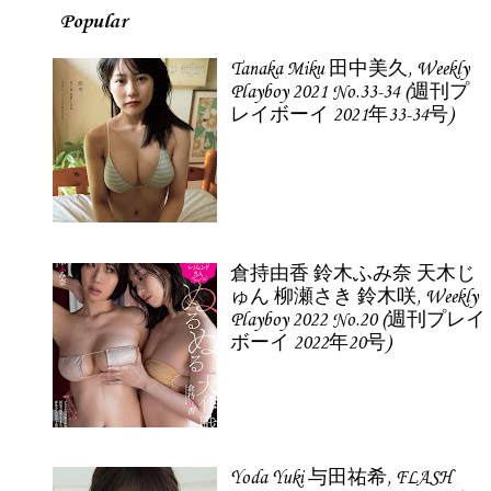
Popular
Tanaka Miku 田中美久, Weekly
Playboy 2021 No.33-34 (週刊プ
レイボーイ 2021年33-34号)
倉持由香 鈴木ふみ奈 天木じ
ゅん 柳瀬さき 鈴木咲, Weekly
Playboy 2022 No.20 (週刊プレイ
ボーイ 2022年20号)
Yoda Yuki 与田祐希, FLASH