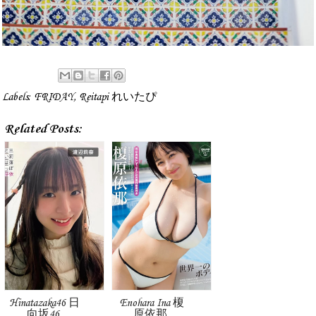
Labels:
FRIDAY
,
Reitapi れいたぴ
Related Posts:
Hinatazaka46 日
Enohara Ina 榎
向坂46,
原依那,