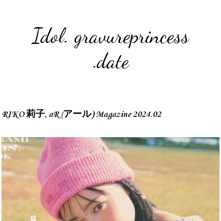
Idol. gravureprincess
.date
RIKO 莉子, aR (アール) Magazine 2024.02