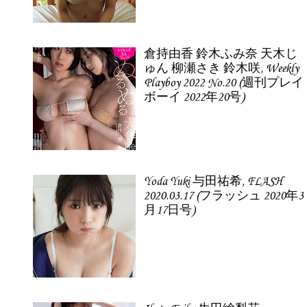
倉持由香 鈴木ふみ奈 天木じ
ゅん 柳瀬さき 鈴木咲, Weekly
Playboy 2022 No.20 (週刊プレイ
ボーイ 2022年20号)
Yoda Yuki 与田祐希, FLASH
2020.03.17 (フラッシュ 2020年3
月17日号)