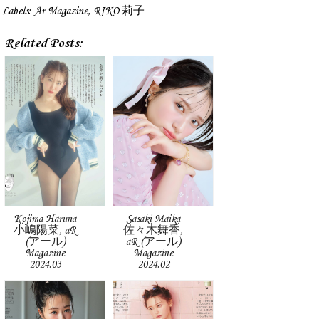
Labels:
Ar Magazine
,
RIKO 莉子
Related Posts:
Kojima Haruna
Sasaki Maika
小嶋陽菜, aR
佐々木舞香,
(アール)
aR (アール)
Magazine
Magazine
2024.03
2024.02