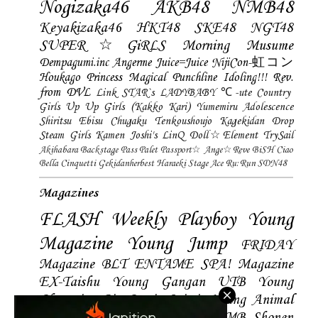
Nogizaka46
AKB48
NMB48
Keyakizaka46
HKT48
SKE48
NGT48
SUPER☆GiRLS
Morning Musume
Dempagumi.inc
Angerme
Juice=Juice
NijiCon-虹コン
Houkago Princess
Magical Punchline
Idoling!!!
Rev.
from DVL
Link STAR`s
LADYBABY
℃-ute
Country
Girls
Up Up Girls (Kakko Kari)
Yumemiru Adolescence
Shiritsu Ebisu Chugaku
Tenkoushoujo Kagekidan
Drop
Steam Girls
Kamen Joshi's
LinQ
Doll☆Element
TrySail
Akihabara Backstage Pass
Palet
Passport☆
Ange☆Reve
BiSH
Ciao
Bella Cinquetti
Gekidanherbest
Haraeki Stage Ace
Ru:Run
SDN48
Magazines
FLASH
Weekly Playboy
Young
Magazine
Young Jump
FRIDAY
Magazine
BLT
ENTAME
SPA! Magazine
EX-Taishu
Young Gangan
UTB
Young
Champion
Big Comic Spirtis
Young Animal