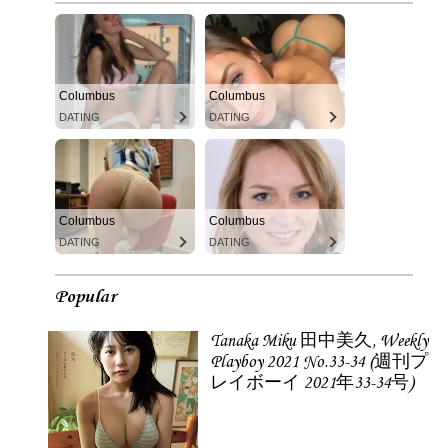
Columbus
Columbus
DATING
DATING
Columbus
Columbus
DATING
DATING
Popular
Tanaka Miku 田中美久, Weekly
Playboy 2021 No.33-34 (週刊プ
レイボーイ 2021年33-34号)