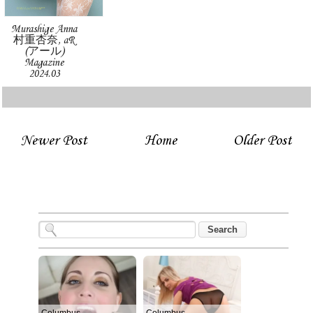
Murashige Anna
村重杏奈, aR
(アール)
Magazine
2024.03
Newer Post
Home
Older Post