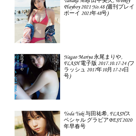
Tanaka Miku 田中美久, Weekly
Playboy 2021 No.48 (週刊プレイ
ボーイ 2021年48号)
Nagao Mariya 永尾まりや,
FLASH 電子版 2017.10.17-24 (フ
ラッシュ 2017年10月17-24日
号)
Yoda Yuki 与田祐希, FLASHス
ペシャル グラビアBEST 2020
年早春号