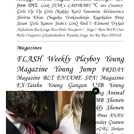
from DVL
Link STAR`s
LADYBABY
℃-ute
Country
Girls
Up Up Girls (Kakko Kari)
Yumemiru Adolescence
Shiritsu Ebisu Chugaku
Tenkoushoujo Kagekidan
Drop
Steam Girls
Kamen Joshi's
LinQ
Doll☆Element
TrySail
Akihabara Backstage Pass
Palet
Passport☆
Ange☆Reve
BiSH
Ciao
Bella Cinquetti
Gekidanherbest
Haraeki Stage Ace
Ru:Run
SDN48
Magazines
FLASH
Weekly Playboy
Young
Magazine
Young Jump
FRIDAY
Magazine
BLT
ENTAME
SPA! Magazine
EX-Taishu
Young Gangan
UTB
Young
Champion
Big Comic Spirtis
Young Animal
Shonen Magazine
BUBKA
BOMB
Shonen
Champion
Manga Action
Weekly Shonen
Sunday
Photobooks
BRODY
Hustle Press
ANAN
Magazine
SMART Magazine
Young Sunday
Gravure
The Television
CD&DL My Girl
Daily LoGiRL
Shukan