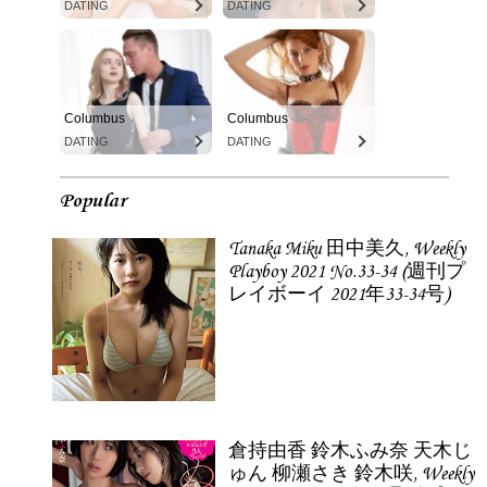
DATING
DATING
Columbus
Columbus
DATING
DATING
Popular
Tanaka Miku 田中美久, Weekly
Playboy 2021 No.33-34 (週刊プ
レイボーイ 2021年33-34号)
倉持由香 鈴木ふみ奈 天木じ
ゅん 柳瀬さき 鈴木咲, Weekly