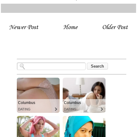
Newer Post
Home
Older Post
Columbus
Columbus
DATING
DATING