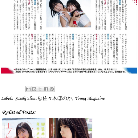
Labels:
Sasaki Honoka 佐々木ほのか
,
Young Magazine
Related Posts: