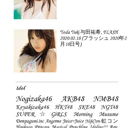
Yoda Yuki 与田祐希, FLASH
2020.02.18 (フラッシュ 2020年2
月18日号)
Idol
Nogizaka46
AKB48
NMB48
Keyakizaka46
HKT48
SKE48
NGT48
SUPER☆GiRLS
Morning Musume
Dempagumi.inc
Angerme
Juice=Juice
NijiCon-虹コン
Houkago Princess
Magical Punchline
Idoling!!!
Rev.