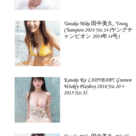
Tanaka Miku 田中美久, Young
Champion 2024 No.14 (ヤングチ
ャンピオン 2024年14号)
Kaneko Rie LADYBABY Gravure
Weekly Playboy 2016 No.10 +
2015 No.52.