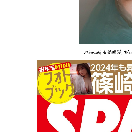
Shinozaki Ai 篠崎愛, Wee