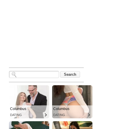
Columbus
Columbus
DATING
DATING