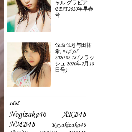
ャル グラビア
BEST 2020年早春
号
Yoda Yuki 与田祐
希, FLASH
2020.02.18 (フラッ
シュ 2020年2月18
日号)
Idol
Nogizaka46
AKB48
NMB48
Keyakizaka46