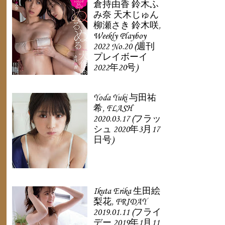
倉持由香 鈴木ふ
み奈 天木じゅん
柳瀬さき 鈴木咲,
Weekly Playboy
2022 No.20 (週刊
プレイボーイ
2022年20号)
Yoda Yuki 与田祐
希, FLASH
2020.03.17 (フラッ
シュ 2020年3月17
日号)
Ikuta Erika 生田絵
梨花, FRIDAY
2019.01.11 (フライ
デー 2019年1月11