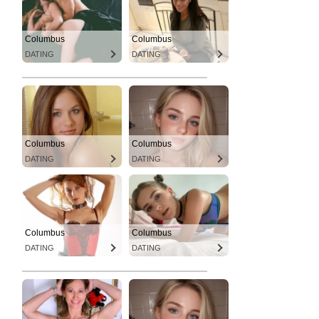
Columbus
Columbus
DATING
DATING
Columbus
Columbus
DATING
DATING
Columbus
Columbus
DATING
DATING