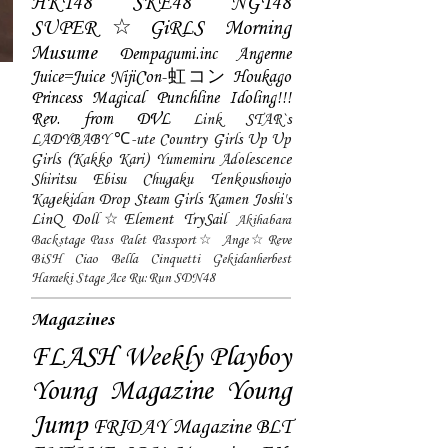
HKT48
SKE48
NGT48
SUPER☆GiRLS
Morning
Musume
Dempagumi.inc
Angerme
Juice=Juice
NijiCon-虹コン
Houkago
Princess
Magical Punchline
Idoling!!!
Rev. from DVL
Link STAR`s
LADYBABY
℃-ute
Country Girls
Up Up
Girls (Kakko Kari)
Yumemiru Adolescence
Shiritsu Ebisu Chugaku
Tenkoushoujo
Kagekidan
Drop
Steam Girls
Kamen Joshi's
LinQ
Doll☆Element
TrySail
Akihabara
Backstage Pass
Palet
Passport☆
Ange☆Reve
BiSH
Ciao Bella Cinquetti
Gekidanherbest
Haraeki Stage Ace
Ru:Run
SDN48
Magazines
FLASH
Weekly Playboy
Young Magazine
Young
Jump
FRIDAY Magazine
BLT