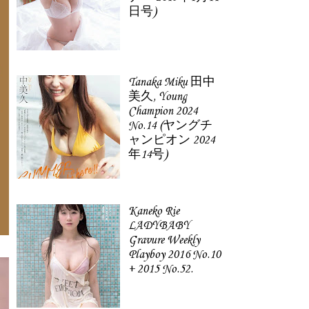
日号)
Tanaka Miku 田中
美久, Young
Champion 2024
No.14 (ヤングチ
ャンピオン 2024
年14号)
Kaneko Rie
LADYBABY
Gravure Weekly
Playboy 2016 No.10
+ 2015 No.52.