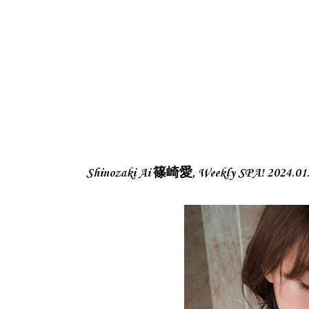
Shinozaki Ai 篠崎愛, Weekly SPA! 2024