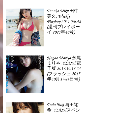
Tanaka Miku 田中
美久, Weekly
Playboy 2021 No.48
(週刊プレイボー
イ 2021年48号)
Nagao Mariya 永尾
まりや, FLASH 電
子版 2017.10.17-24
(フラッシュ 2017
年10月17-24日号)
Yoda Yuki 与田祐
希, FLASHスペシ