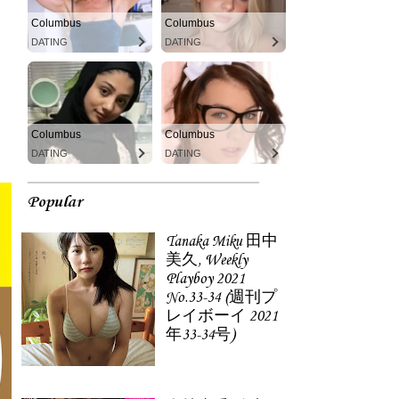
Columbus
Columbus
DATING
DATING
Columbus
Columbus
DATING
DATING
Popular
Tanaka Miku 田中
美久, Weekly
Playboy 2021
No.33-34 (週刊プ
レイボーイ 2021
年33-34号)