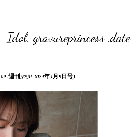
Idol. gravureprincess .date
.01.09 (週刊SPA! 2024年1月9日号)