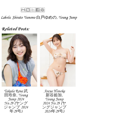
Labels:
Shirato Yumeno 白戸ゆめの
,
Young Jump
Related Posts:
Takeda Rena 武
Araya Himeka
田玲奈, Young
新谷姫加,
Jump 2024
Young Jump
No.29 (ヤング
2024 No.29 (ヤ
ジャンプ 2024
ングジャンプ
年29号)
2024年29号)