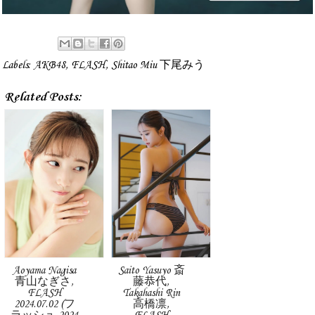
Labels:
AKB48
,
FLASH
,
Shitao Miu 下尾みう
Related Posts:
Aoyama Nagisa
Saito Yasuyo 斎
青山なぎさ,
藤恭代,
FLASH
Takahashi Rin
2024.07.02 (フ
高橋凛,