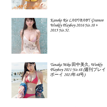
Kaneko Rie LADYBABY Gravure
Weekly Playboy 2016 No.10 +
2015 No.52.
Tanaka Miku 田中美久, Weekly
Playboy 2021 No.48 (週刊プレイ
ボーイ 2021年48号)