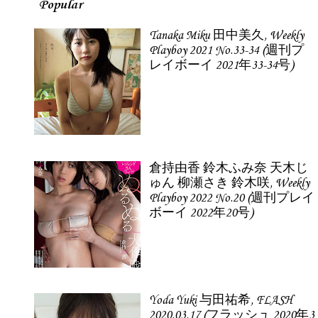
Popular
Tanaka Miku 田中美久, Weekly
Playboy 2021 No.33-34 (週刊プ
レイボーイ 2021年33-34号)
倉持由香 鈴木ふみ奈 天木じ
ゅん 柳瀬さき 鈴木咲, Weekly
Playboy 2022 No.20 (週刊プレイ
ボーイ 2022年20号)
Yoda Yuki 与田祐希, FLASH
2020.03.17 (フラッシュ 2020年3