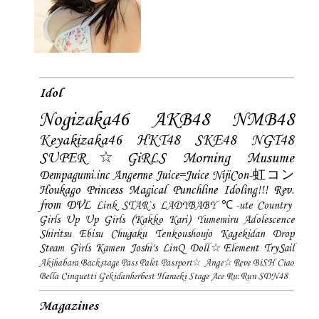
Idol
Nogizaka46
AKB48
NMB48
Keyakizaka46
HKT48
SKE48
NGT48
SUPER☆GiRLS
Morning Musume
Dempagumi.inc
Angerme
Juice=Juice
NijiCon-虹コン
Houkago Princess
Magical Punchline
Idoling!!!
Rev.
from DVL
Link STAR`s
LADYBABY
℃-ute
Country
Girls
Up Up Girls (Kakko Kari)
Yumemiru Adolescence
Shiritsu Ebisu Chugaku
Tenkoushoujo Kagekidan
Drop
Steam Girls
Kamen Joshi's
LinQ
Doll☆Element
TrySail
Akihabara Backstage Pass
Palet
Passport☆
Ange☆Reve
BiSH
Ciao
Bella Cinquetti
Gekidanherbest
Haraeki Stage Ace
Ru:Run
SDN48
Magazines