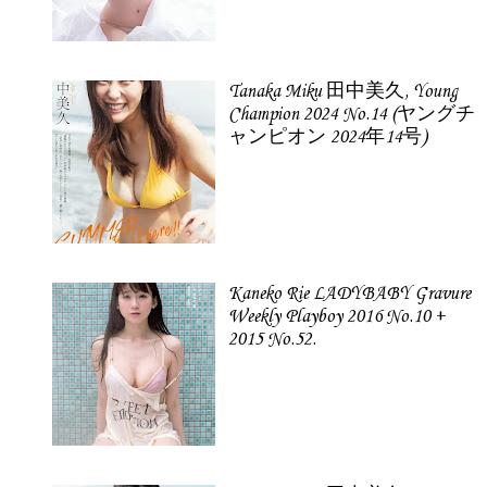
Tanaka Miku 田中美久, Young
Champion 2024 No.14 (ヤングチ
ャンピオン 2024年14号)
Kaneko Rie LADYBABY Gravure
Weekly Playboy 2016 No.10 +
2015 No.52.