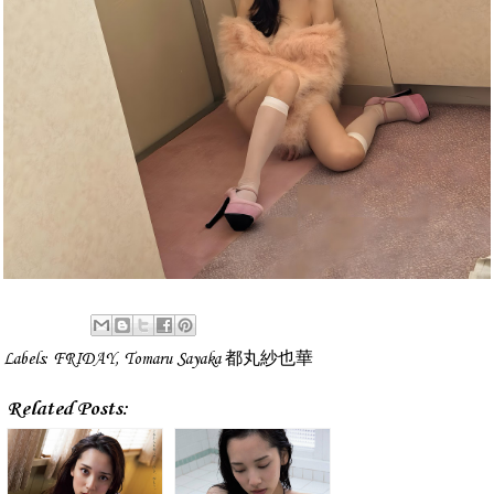
Labels:
FRIDAY
,
Tomaru Sayaka 都丸紗也華
Related Posts: