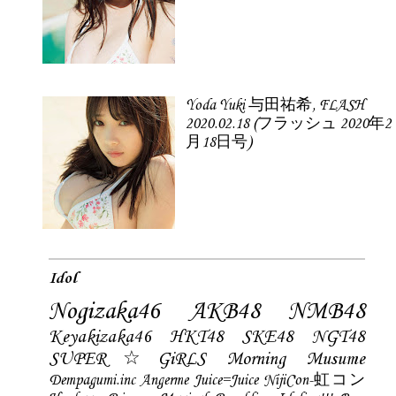
Yoda Yuki 与田祐希, FLASH
2020.02.18 (フラッシュ 2020年2
月18日号)
Idol
Nogizaka46
AKB48
NMB48
Keyakizaka46
HKT48
SKE48
NGT48
SUPER☆GiRLS
Morning Musume
Dempagumi.inc
Angerme
Juice=Juice
NijiCon-虹コン