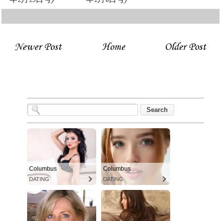
Newer Post
Home
Older Post
Columbus
Columbus
DATING
DATING