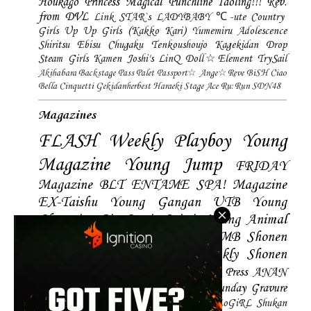
Houkago Princess
Magical Punchline
Idoling!!!
Rev.
from DVL
Link STAR`s
LADYBABY
℃-ute
Country
Girls
Up Up Girls (Kakko Kari)
Yumemiru Adolescence
Shiritsu Ebisu Chugaku
Tenkoushoujo Kagekidan
Drop
Steam Girls
Kamen Joshi's
LinQ
Doll☆Element
TrySail
Akihabara Backstage Pass
Palet
Passport☆
Ange☆Reve
BiSH
Ciao
Bella Cinquetti
Gekidanherbest
Haraeki Stage Ace
Ru:Run
SDN48
Magazines
FLASH
Weekly Playboy
Young
Magazine
Young Jump
FRIDAY
Magazine
BLT
ENTAME
SPA! Magazine
EX-Taishu
Young Gangan
UTB
Young
Champion
Big Comic Spirtis
Young Animal
Shonen Magazine
BUBKA
BOMB
Shonen
Champion
Manga Action
Weekly Shonen
Sunday
Photobooks
BRODY
Hustle Press
ANAN
Magazine
SMART Magazine
Young Sunday
Gravure
The Television
CD&DL My Girl
Daily LoGiRL
Shukan