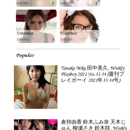
DATING
DATING
Columbus
Columbus
DATING
DATING
Popular
Tanaka Miku 田中美久, Weekly
Playboy 2021 No.33-34 (週刊プ
レイボーイ 2021年33-34号)
倉持由香 鈴木ふみ奈 天木じ
ゅん 柳瀬さき 鈴木咲, Weekly