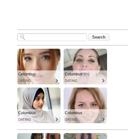
Columbus
Columbus
DATING
DATING
Columbus
Columbus
DATING
DATING