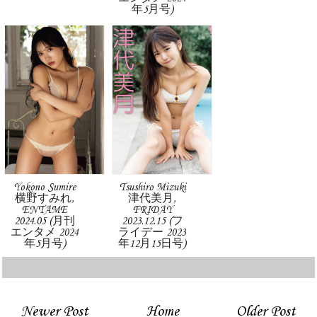
年5月号)
Yokono Sumire
Tsushiro Mizuki
横野すみれ,
津代美月,
ENTAME
FRIDAY
2024.05 (月刊
2023.12.15 (フ
エンタメ 2024
ライデー 2023
年5月号)
年12月15日号)
Newer Post
Home
Older Post