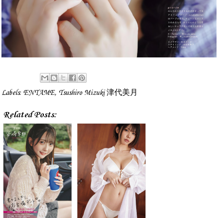
Labels:
ENTAME
,
Tsushiro Mizuki 津代美月
Related Posts: