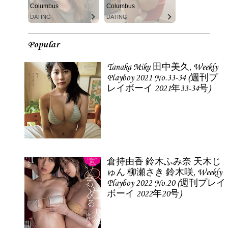
Columbus
Columbus
DATING
DATING
Popular
Tanaka Miku 田中美久, Weekly
Playboy 2021 No.33-34 (週刊プ
レイボーイ 2021年33-34号)
倉持由香 鈴木ふみ奈 天木じ
ゅん 柳瀬さき 鈴木咲, Weekly
Playboy 2022 No.20 (週刊プレイ
ボーイ 2022年20号)