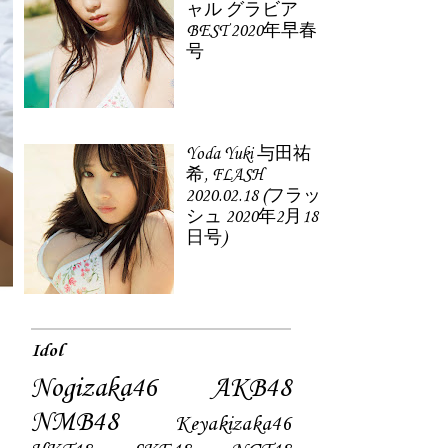
ャル グラビア
BEST 2020年早春
号
Yoda Yuki 与田祐
希, FLASH
2020.02.18 (フラッ
シュ 2020年2月18
日号)
Idol
Nogizaka46
AKB48
NMB48
Keyakizaka46