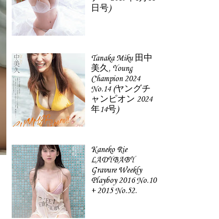
日号)
Tanaka Miku 田中
美久, Young
Champion 2024
No.14 (ヤングチ
ャンピオン 2024
年14号)
Kaneko Rie
LADYBABY
Gravure Weekly
Playboy 2016 No.10
+ 2015 No.52.