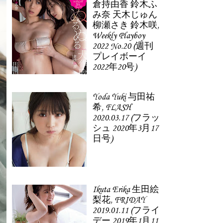
倉持由香 鈴木ふ
み奈 天木じゅん
柳瀬さき 鈴木咲,
Weekly Playboy
2022 No.20 (週刊
プレイボーイ
2022年20号)
Yoda Yuki 与田祐
希, FLASH
2020.03.17 (フラッ
シュ 2020年3月17
日号)
Ikuta Erika 生田絵
梨花, FRIDAY
2019.01.11 (フライ
デー 2019年1月11