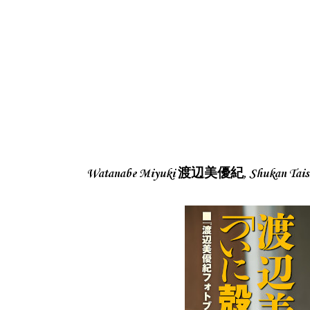
Watanabe Miyuki 渡辺美優紀, Shukan Ta