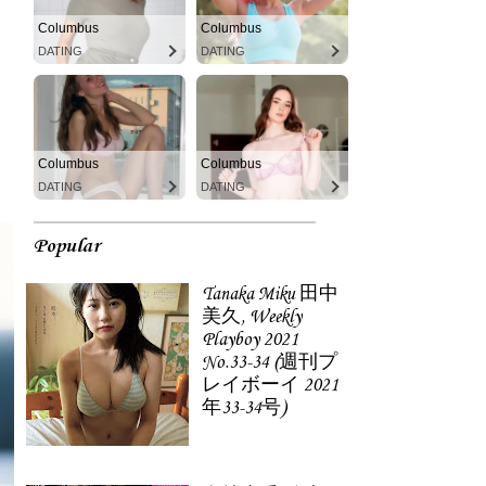
Columbus
Columbus
DATING
DATING
Columbus
Columbus
DATING
DATING
Popular
Tanaka Miku 田中
美久, Weekly
Playboy 2021
No.33-34 (週刊プ
レイボーイ 2021
年33-34号)