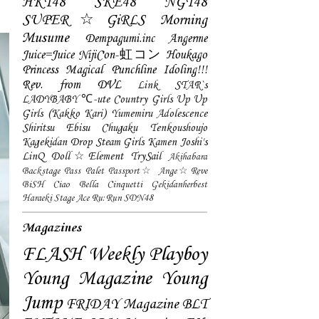
HKT48
SKE48
NGT48
SUPER☆GiRLS
Morning
Musume
Dempagumi.inc
Angerme
Juice=Juice
NijiCon-虹コン
Houkago
Princess
Magical Punchline
Idoling!!!
Rev. from DVL
Link STAR`s
LADYBABY
℃-ute
Country Girls
Up Up
Girls (Kakko Kari)
Yumemiru Adolescence
Shiritsu Ebisu Chugaku
Tenkoushoujo
Kagekidan
Drop
Steam Girls
Kamen Joshi's
LinQ
Doll☆Element
TrySail
Akihabara
Backstage Pass
Palet
Passport☆
Ange☆Reve
BiSH
Ciao Bella Cinquetti
Gekidanherbest
Haraeki Stage Ace
Ru:Run
SDN48
Magazines
FLASH
Weekly Playboy
Young Magazine
Young
Jump
FRIDAY Magazine
BLT