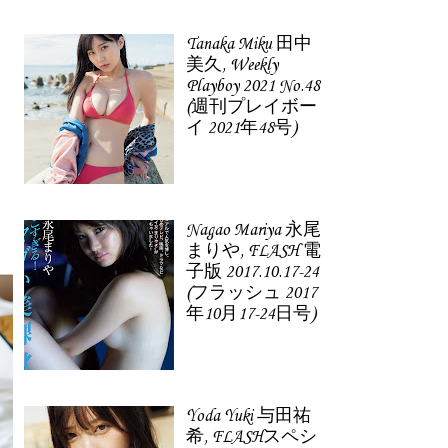
Tanaka Miku 田中
美久, Weekly
Playboy 2021 No.48
(週刊プレイボー
イ 2021年48号)
Nagao Mariya 永尾
まりや, FLASH 電
子版 2017.10.17-24
(フラッシュ 2017
年10月17-24日号)
Yoda Yuki 与田祐
希, FLASHスペシ