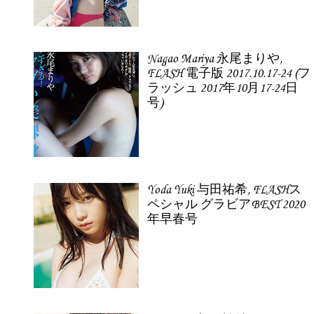
Nagao Mariya 永尾まりや,
FLASH 電子版 2017.10.17-24 (フ
ラッシュ 2017年10月17-24日
号)
Yoda Yuki 与田祐希, FLASHス
ペシャル グラビアBEST 2020
年早春号