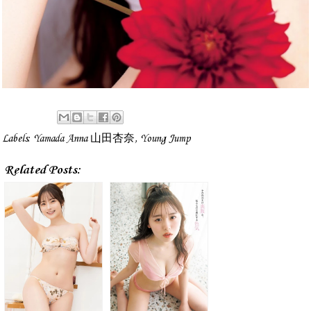
Labels:
Yamada Anna 山田杏奈
,
Young Jump
Related Posts: