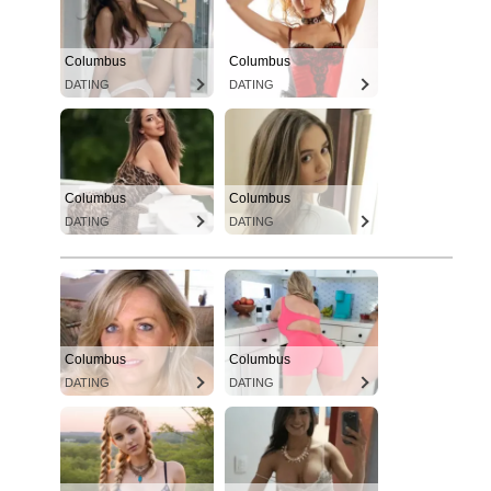
Columbus
Columbus
DATING
DATING
Columbus
Columbus
DATING
DATING
Columbus
Columbus
DATING
DATING