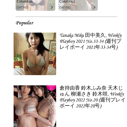
Columbus
Columbus
DATING
DATING
Popular
Tanaka Miku 田中美久, Weekly
Playboy 2021 No.33-34 (週刊プ
レイボーイ 2021年33-34号)
倉持由香 鈴木ふみ奈 天木じ
ゅん 柳瀬さき 鈴木咲, Weekly
Playboy 2022 No.20 (週刊プレイ
ボーイ 2022年20号)