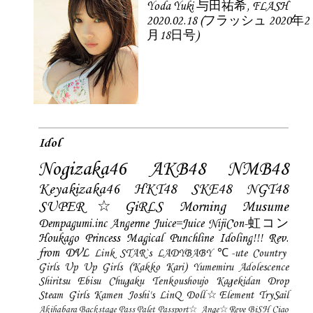
Yoda Yuki 与田祐希, FLASH
2020.02.18 (フラッシュ 2020年2
月18日号)
Idol
Nogizaka46
AKB48
NMB48
Keyakizaka46
HKT48
SKE48
NGT48
SUPER☆GiRLS
Morning Musume
Dempagumi.inc
Angerme
Juice=Juice
NijiCon-虹コン
Houkago Princess
Magical Punchline
Idoling!!!
Rev.
from DVL
Link STAR`s
LADYBABY
℃-ute
Country
Girls
Up Up Girls (Kakko Kari)
Yumemiru Adolescence
Shiritsu Ebisu Chugaku
Tenkoushoujo Kagekidan
Drop
Steam Girls
Kamen Joshi's
LinQ
Doll☆Element
TrySail
Akihabara Backstage Pass
Palet
Passport☆
Ange☆Reve
BiSH
Ciao