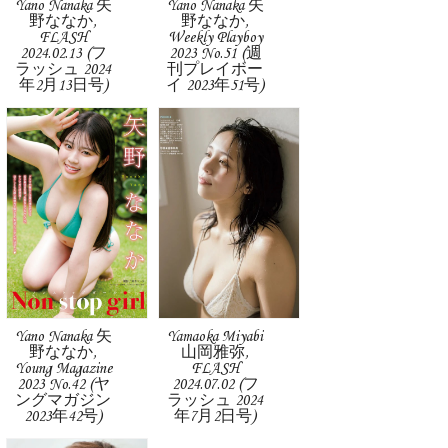
Yano Nanaka 矢
Yano Nanaka 矢
野ななか,
野ななか,
FLASH
Weekly Playboy
2024.02.13 (フ
2023 No.51 (週
ラッシュ 2024
刊プレイボー
年2月13日号)
イ 2023年51号)
Yano Nanaka 矢
Yamaoka Miyabi
野ななか,
山岡雅弥,
Young Magazine
FLASH
2023 No.42 (ヤ
2024.07.02 (フ
ングマガジン
ラッシュ 2024
2023年42号)
年7月2日号)