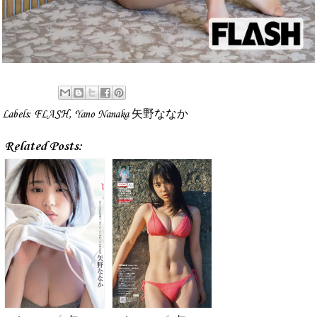
Labels:
FLASH
,
Yano Nanaka 矢野ななか
Related Posts: