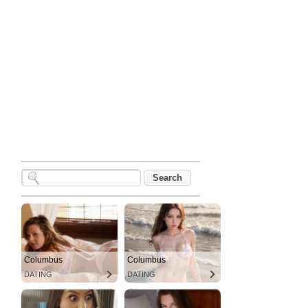
Columbus
Columbus
DATING
DATING