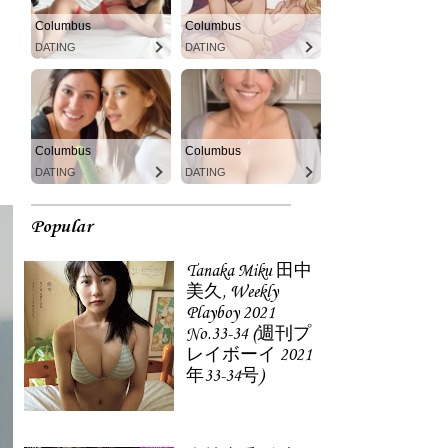
Columbus
Columbus
DATING
DATING
Columbus
Columbus
DATING
DATING
Popular
Tanaka Miku 田中
美久, Weekly
Playboy 2021
No.33-34 (週刊プ
レイボーイ 2021
年33-34号)