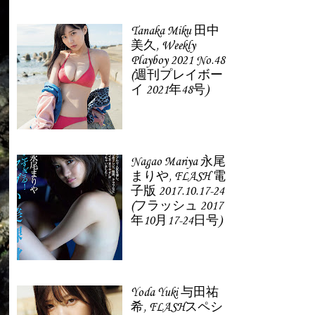
Tanaka Miku 田中
美久, Weekly
Playboy 2021 No.48
(週刊プレイボー
イ 2021年48号)
Nagao Mariya 永尾
まりや, FLASH 電
子版 2017.10.17-24
(フラッシュ 2017
年10月17-24日号)
Yoda Yuki 与田祐
希, FLASHスペシ