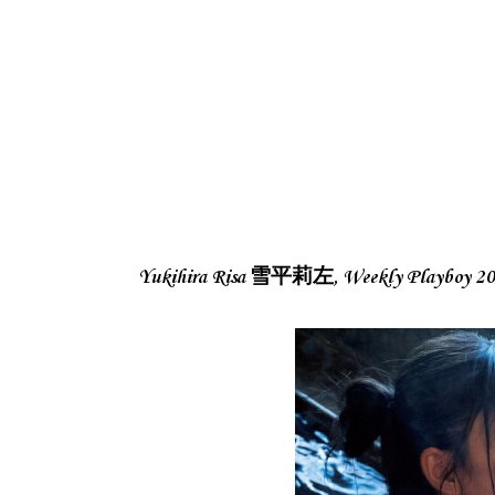
Yukihira Risa 雪平莉左, Weekly Playb