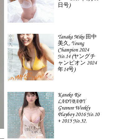
日号)
Tanaka Miku 田中
美久, Young
Champion 2024
No.14 (ヤングチ
ャンピオン 2024
年14号)
Kaneko Rie
LADYBABY
Gravure Weekly
Playboy 2016 No.10
+ 2015 No.52.