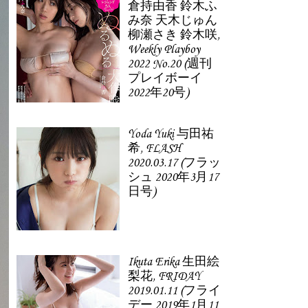
倉持由香 鈴木ふ
み奈 天木じゅん
柳瀬さき 鈴木咲,
Weekly Playboy
2022 No.20 (週刊
プレイボーイ
2022年20号)
Yoda Yuki 与田祐
希, FLASH
2020.03.17 (フラッ
シュ 2020年3月17
日号)
Ikuta Erika 生田絵
梨花, FRIDAY
2019.01.11 (フライ
デー 2019年1月11