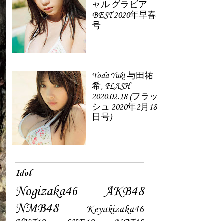
ャル グラビア
BEST 2020年早春
号
Yoda Yuki 与田祐
希, FLASH
2020.02.18 (フラッ
シュ 2020年2月18
日号)
Idol
Nogizaka46
AKB48
NMB48
Keyakizaka46