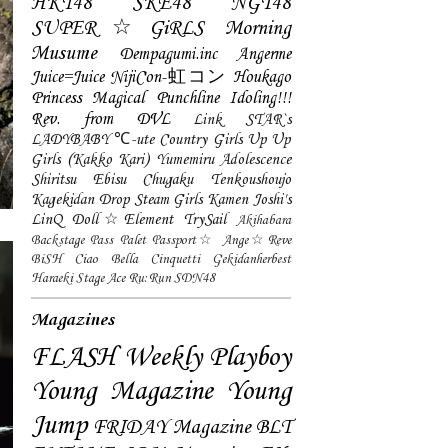
HKT48
SKE48
NGT48
SUPER☆GiRLS
Morning
Musume
Dempagumi.inc
Angerme
Juice=Juice
NijiCon-虹コン
Houkago
Princess
Magical Punchline
Idoling!!!
Rev. from DVL
Link STAR`s
LADYBABY
℃-ute
Country Girls
Up Up
Girls (Kakko Kari)
Yumemiru Adolescence
Shiritsu Ebisu Chugaku
Tenkoushoujo
Kagekidan
Drop
Steam Girls
Kamen Joshi's
LinQ
Doll☆Element
TrySail
Akihabara
Backstage Pass
Palet
Passport☆
Ange☆Reve
BiSH
Ciao Bella Cinquetti
Gekidanherbest
Haraeki Stage Ace
Ru:Run
SDN48
Magazines
FLASH
Weekly Playboy
Young Magazine
Young
Jump
FRIDAY Magazine
BLT