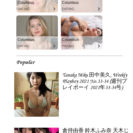
Columbus
Columbus
DATING
DATING
Columbus
Columbus
DATING
DATING
Popular
Tanaka Miku 田中美久, Weekly
Playboy 2021 No.33-34 (週刊プ
レイボーイ 2021年33-34号)
倉持由香 鈴木ふみ奈 天木じ