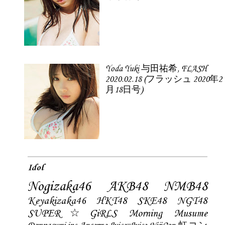
Yoda Yuki 与田祐希, FLASH
2020.02.18 (フラッシュ 2020年2
月18日号)
Idol
Nogizaka46
AKB48
NMB48
Keyakizaka46
HKT48
SKE48
NGT48
SUPER☆GiRLS
Morning Musume