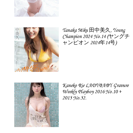
Tanaka Miku 田中美久, Young
Champion 2024 No.14 (ヤングチ
ャンピオン 2024年14号)
Kaneko Rie LADYBABY Gravure
Weekly Playboy 2016 No.10 +
2015 No.52.