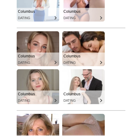
Columbus
Columbus
DATING
DATING
Columbus
Columbus
DATING
DATING
Columbus
Columbus
DATING
DATING