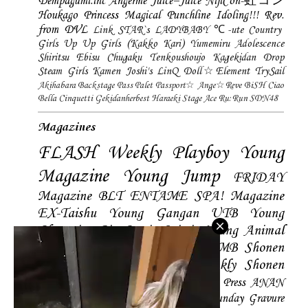
Dempagumi.inc
Angerme
Juice=Juice
NijiCon-虹コン
Houkago Princess
Magical Punchline
Idoling!!!
Rev.
from DVL
Link STAR`s
LADYBABY
℃-ute
Country
Girls
Up Up Girls (Kakko Kari)
Yumemiru Adolescence
Shiritsu Ebisu Chugaku
Tenkoushoujo Kagekidan
Drop
Steam Girls
Kamen Joshi's
LinQ
Doll☆Element
TrySail
Akihabara Backstage Pass
Palet
Passport☆
Ange☆Reve
BiSH
Ciao
Bella Cinquetti
Gekidanherbest
Haraeki Stage Ace
Ru:Run
SDN48
Magazines
FLASH
Weekly Playboy
Young
Magazine
Young Jump
FRIDAY
Magazine
BLT
ENTAME
SPA! Magazine
EX-Taishu
Young Gangan
UTB
Young
Champion
Big Comic Spirtis
Young Animal
Shonen Magazine
BUBKA
BOMB
Shonen
Champion
Manga Action
Weekly Shonen
Sunday
Photobooks
BRODY
Hustle Press
ANAN
Magazine
SMART Magazine
Young Sunday
Gravure