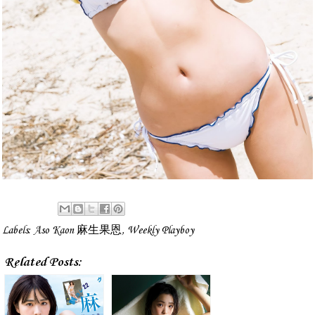
Labels:
Aso Kaon 麻生果恩
,
Weekly Playboy
Related Posts: