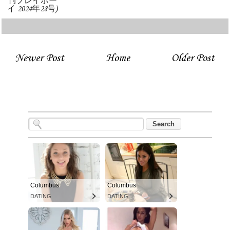
刊プレイボー
イ 2024年28号)
Newer Post
Home
Older Post
Columbus
Columbus
DATING
DATING