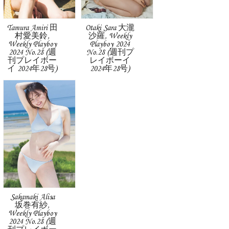
Tamura Amiri 田
Otaki Sara 大瀧
村愛美鈴,
沙羅, Weekly
Weekly Playboy
Playboy 2024
2024 No.28 (週
No.28 (週刊プ
刊プレイボー
レイボーイ
イ 2024年28号)
2024年28号)
Sakamaki Alisa
坂巻有紗,
Weekly Playboy
2024 No.28 (週