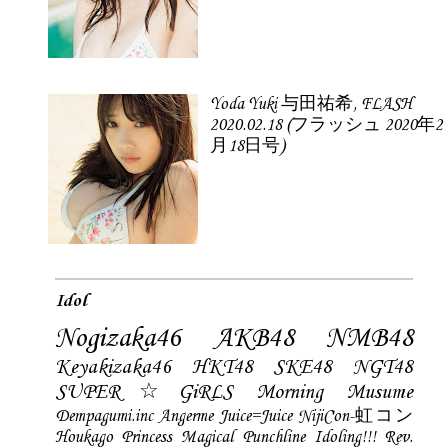
Yoda Yuki 与田祐希, FLASH
2020.02.18 (フラッシュ 2020年2
月18日号)
Idol
Nogizaka46
AKB48
NMB48
Keyakizaka46
HKT48
SKE48
NGT48
SUPER☆GiRLS
Morning Musume
Dempagumi.inc
Angerme
Juice=Juice
NijiCon-虹コン
Houkago Princess
Magical Punchline
Idoling!!!
Rev.