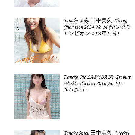
Tanaka Miku 田中美久, Young
Champion 2024 No.14 (ヤングチ
ャンピオン 2024年14号)
Kaneko Rie LADYBABY Gravure
Weekly Playboy 2016 No.10 +
2015 No.52.
Tanaka Miku 田中美久, Weekly