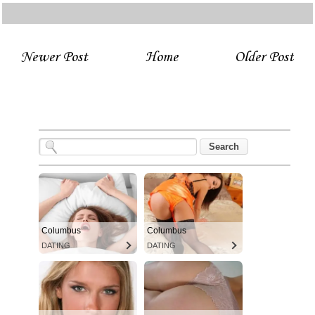
Newer Post
Home
Older Post
Columbus
Columbus
DATING
DATING