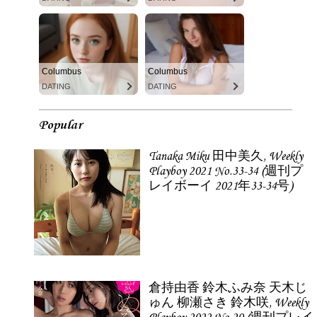
Columbus
Columbus
DATING
DATING
Popular
Tanaka Miku 田中美久, Weekly
Playboy 2021 No.33-34 (週刊プ
レイボーイ 2021年33-34号)
倉持由香 鈴木ふみ奈 天木じ
ゅん 柳瀬さき 鈴木咲, Weekly