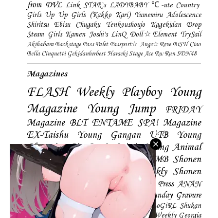
from DVL
Link STAR`s
LADYBABY
℃-ute
Country
Girls
Up Up Girls (Kakko Kari)
Yumemiru Adolescence
Shiritsu Ebisu Chugaku
Tenkoushoujo Kagekidan
Drop
Steam Girls
Kamen Joshi's
LinQ
Doll☆Element
TrySail
Akihabara Backstage Pass
Palet
Passport☆
Ange☆Reve
BiSH
Ciao
Bella Cinquetti
Gekidanherbest
Haraeki Stage Ace
Ru:Run
SDN48
Magazines
FLASH
Weekly Playboy
Young
Magazine
Young Jump
FRIDAY
Magazine
BLT
ENTAME
SPA! Magazine
EX-Taishu
Young Gangan
UTB
Young
Champion
Big Comic Spirtis
Young Animal
Shonen Magazine
BUBKA
BOMB
Shonen
Champion
Manga Action
Weekly Shonen
Sunday
Photobooks
BRODY
Hustle Press
ANAN
Magazine
SMART Magazine
Young Sunday
Gravure
The Television
CD&DL My Girl
Daily LoGiRL
Shukan
Taishu
Girls! Magazine
Soccer Game King
Weekly Georgia