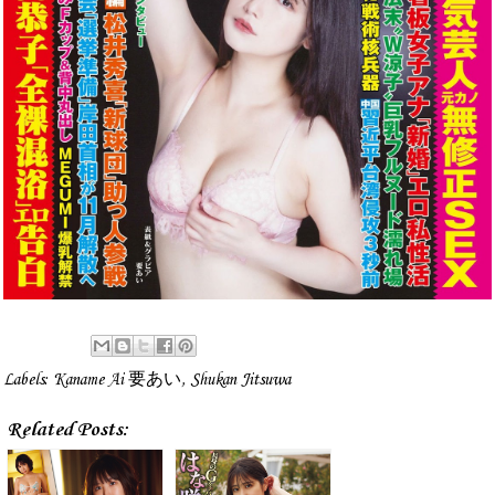
Labels:
Kaname Ai 要あい
,
Shukan Jitsuwa
Related Posts: