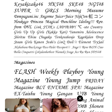
Keyakizaka46
HKT48
SKE48
NGT48
SUPER☆GiRLS
Morning Musume
Dempagumi.inc
Angerme
Juice=Juice
NijiCon-虹コン
Houkago Princess
Magical Punchline
Idoling!!!
Rev.
from DVL
Link STAR`s
LADYBABY
℃-ute
Country
Girls
Up Up Girls (Kakko Kari)
Yumemiru Adolescence
Shiritsu Ebisu Chugaku
Tenkoushoujo Kagekidan
Drop
Steam Girls
Kamen Joshi's
LinQ
Doll☆Element
TrySail
Akihabara Backstage Pass
Palet
Passport☆
Ange☆Reve
BiSH
Ciao
Bella Cinquetti
Gekidanherbest
Haraeki Stage Ace
Ru:Run
SDN48
Magazines
FLASH
Weekly Playboy
Young
Magazine
Young Jump
FRIDAY
Magazine
BLT
ENTAME
SPA! Magazine
EX-Taishu
Young Gangan
UTB
Young
Champion
Big Comic Spirtis
Young Animal
Shonen Magazine
BUBKA
BOMB
Shonen