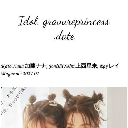
Idol. gravureprincess
.date
Kato Nana 加藤ナナ, Jonishi Seira 上西星来, Ray レイ
Magazine 2024.01