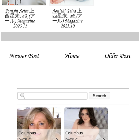
Jonishi Seira 上
Jonishi Seira 上
西星来, aR (ア
西星来, aR (ア
ール) Magazine
ール) Magazine
2023.11
2023.10
Newer Post
Home
Older Post
Columbus
Columbus
DATING
DATING