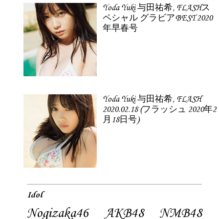
Yoda Yuki 与田祐希, FLASHス
ペシャル グラビアBEST 2020
年早春号
Yoda Yuki 与田祐希, FLASH
2020.02.18 (フラッシュ 2020年2
月18日号)
Idol
Nogizaka46
AKB48
NMB48