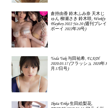
倉持由香 鈴木ふみ奈 天木じ
ゅん 柳瀬さき 鈴木咲, Weekly
Playboy 2022 No.20 (週刊プレイ
ボーイ 2022年20号)
Yoda Yuki 与田祐希, FLASH
2020.03.17 (フラッシュ 2020年3
月17日号)
Ikuta Erika 生田絵梨花,