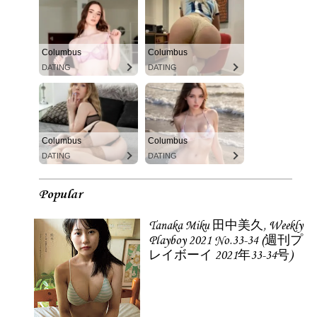
Columbus
Columbus
DATING
DATING
Columbus
Columbus
DATING
DATING
Popular
Tanaka Miku 田中美久, Weekly
Playboy 2021 No.33-34 (週刊プ
レイボーイ 2021年33-34号)