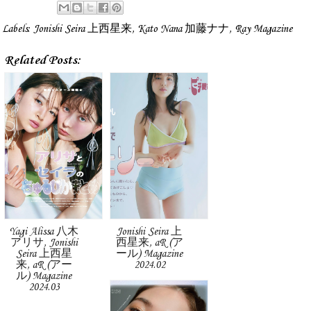
Labels:
Jonishi Seira 上西星来
,
Kato Nana 加藤ナナ
,
Ray Magazine
Related Posts:
Yagi Alissa 八木
Jonishi Seira 上
アリサ, Jonishi
西星来, aR (ア
Seira 上西星
ール) Magazine
来, aR (アー
2024.02
ル) Magazine
2024.03