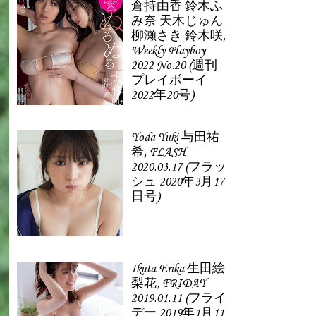
倉持由香 鈴木ふ
み奈 天木じゅん
柳瀬さき 鈴木咲,
Weekly Playboy
2022 No.20 (週刊
プレイボーイ
2022年20号)
Yoda Yuki 与田祐
希, FLASH
2020.03.17 (フラッ
シュ 2020年3月17
日号)
Ikuta Erika 生田絵
梨花, FRIDAY
2019.01.11 (フライ
デー 2019年1月11