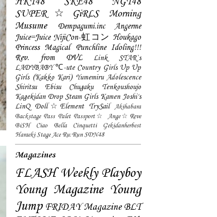
HKT48
SKE48
NGT48
SUPER☆GiRLS
Morning
Musume
Dempagumi.inc
Angerme
Juice=Juice
NijiCon-虹コン
Houkago
Princess
Magical Punchline
Idoling!!!
Rev. from DVL
Link STAR`s
LADYBABY
℃-ute
Country Girls
Up Up
Girls (Kakko Kari)
Yumemiru Adolescence
Shiritsu Ebisu Chugaku
Tenkoushoujo
Kagekidan
Drop
Steam Girls
Kamen Joshi's
LinQ
Doll☆Element
TrySail
Akihabara
Backstage Pass
Palet
Passport☆
Ange☆Reve
BiSH
Ciao Bella Cinquetti
Gekidanherbest
Haraeki Stage Ace
Ru:Run
SDN48
Magazines
FLASH
Weekly Playboy
Young Magazine
Young
Jump
FRIDAY Magazine
BLT