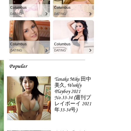
Columbus
Columbus
DATING
DATING
Columbus
Columbus
DATING
DATING
Popular
Tanaka Miku 田中
美久, Weekly
Playboy 2021
No.33-34 (週刊プ
レイボーイ 2021
年33-34号)