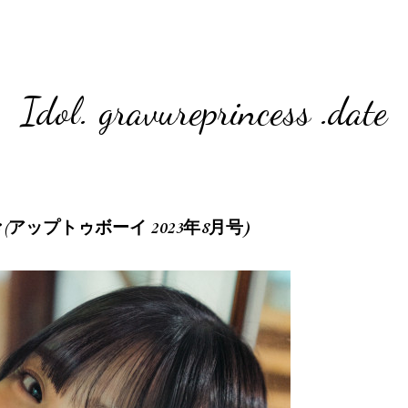
Idol. gravureprincess .date
vol.328 (アップトゥボーイ 2023年8月号)