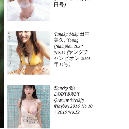
日号)
Tanaka Miku 田中
美久, Young
Champion 2024
No.14 (ヤングチ
ャンピオン 2024
年14号)
Kaneko Rie
LADYBABY
Gravure Weekly
Playboy 2016 No.10
+ 2015 No.52.