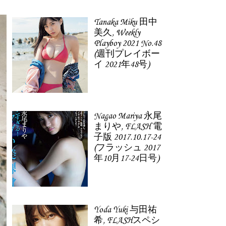
Tanaka Miku 田中
美久, Weekly
Playboy 2021 No.48
(週刊プレイボー
イ 2021年48号)
Nagao Mariya 永尾
まりや, FLASH 電
子版 2017.10.17-24
(フラッシュ 2017
年10月17-24日号)
Yoda Yuki 与田祐
希, FLASHスペシ