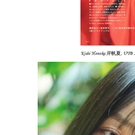
Kishi Honoka 岸帆夏, UT