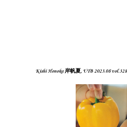
Kishi Honoka 岸帆夏, UTB 2023.08 