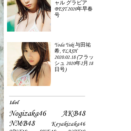
ャル グラビア
BEST 2020年早春
号
Yoda Yuki 与田祐
希, FLASH
2020.02.18 (フラッ
シュ 2020年2月18
日号)
Idol
Nogizaka46
AKB48
NMB48
Keyakizaka46