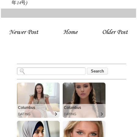
年14号)
Newer Post
Home
Older Post
Columbus
Columbus
DATING
DATING