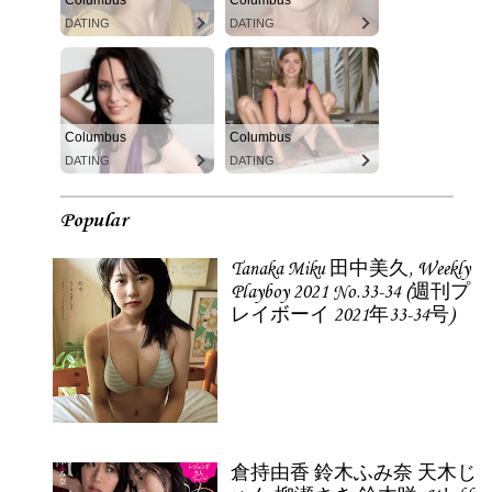
DATING
DATING
Columbus
Columbus
DATING
DATING
Popular
Tanaka Miku 田中美久, Weekly
Playboy 2021 No.33-34 (週刊プ
レイボーイ 2021年33-34号)
倉持由香 鈴木ふみ奈 天木じ