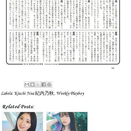
Labels:
Kiuchi Noa 紀内乃秋
,
Weekly Playboy
Related Posts: