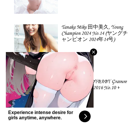
Tanaka Miku 田中美久, Young
Champion 2024 No.14 (ヤングチ
ャンピオン 2024年14号)
Kaneko Rie LADYBABY Gravure
Weekly Playboy 2016 No.10 +
2015 No.52.
Experience intense desire for
girls anytime, anywhere.