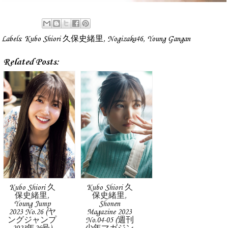
Labels:
Kubo Shiori 久保史緒里
,
Nogizaka46
,
Young Gangan
Related Posts:
Kubo Shiori 久
Kubo Shiori 久
保史緒里,
保史緒里,
Young Jump
Shonen
2023 No.26 (ヤ
Magazine 2023
ングジャンプ
No.04-05 (週刊