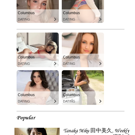
Columbus
Columbus
DATING
DATING
Columbus
Columbus
DATING
DATING
Columbus
Columbus
DATING
DATING
Popular
Tanaka Miku 田中美久, Weekly