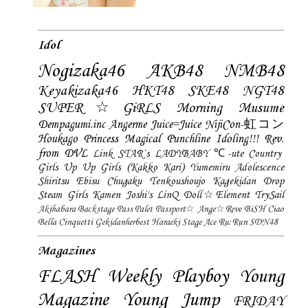
Idol
Nogizaka46
AKB48
NMB48
Keyakizaka46
HKT48
SKE48
NGT48
SUPER☆GiRLS
Morning Musume
Dempagumi.inc
Angerme
Juice=Juice
NijiCon-虹コン
Houkago Princess
Magical Punchline
Idoling!!!
Rev.
from DVL
Link STAR`s
LADYBABY
℃-ute
Country
Girls
Up Up Girls (Kakko Kari)
Yumemiru Adolescence
Shiritsu Ebisu Chugaku
Tenkoushoujo Kagekidan
Drop
Steam Girls
Kamen Joshi's
LinQ
Doll☆Element
TrySail
Akihabara Backstage Pass
Palet
Passport☆
Ange☆Reve
BiSH
Ciao
Bella Cinquetti
Gekidanherbest
Haraeki Stage Ace
Ru:Run
SDN48
Magazines
FLASH
Weekly Playboy
Young
Magazine
Young Jump
FRIDAY