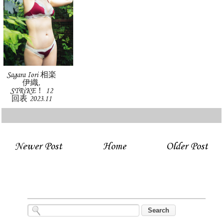
Sagara Iori 相楽
伊織,
STRiKE！ 12
回表 2023.11
Newer Post
Home
Older Post