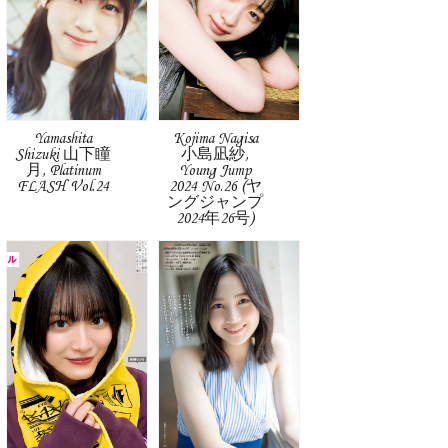
Yamashita
Kojima Nagisa
Shizuki 山下瞳
小島凪紗,
月, Platinum
Young Jump
FLASH Vol.24
2024 No.26 (ヤ
ングジャンプ
2024年26号)