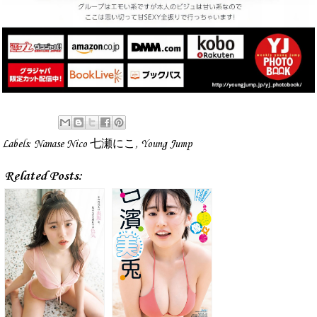
Labels:
Nanase Nico 七瀬にこ
,
Young Jump
Related Posts: