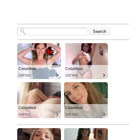
Columbus
Columbus
DATING
DATING
Columbus
Columbus
DATING
DATING