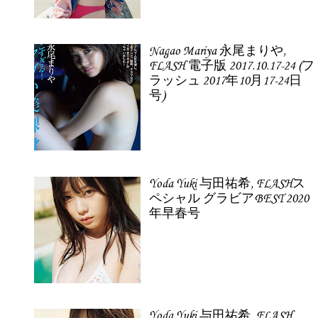
Nagao Mariya 永尾まりや,
FLASH 電子版 2017.10.17-24 (フ
ラッシュ 2017年10月17-24日
号)
Yoda Yuki 与田祐希, FLASHス
ペシャル グラビアBEST 2020
年早春号
Yoda Yuki 与田祐希, FLASH