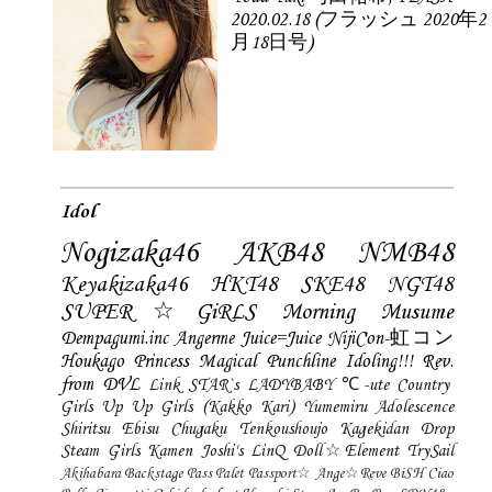
2020.02.18 (フラッシュ 2020年2
月18日号)
Idol
Nogizaka46
AKB48
NMB48
Keyakizaka46
HKT48
SKE48
NGT48
SUPER☆GiRLS
Morning Musume
Dempagumi.inc
Angerme
Juice=Juice
NijiCon-虹コン
Houkago Princess
Magical Punchline
Idoling!!!
Rev.
from DVL
Link STAR`s
LADYBABY
℃-ute
Country
Girls
Up Up Girls (Kakko Kari)
Yumemiru Adolescence
Shiritsu Ebisu Chugaku
Tenkoushoujo Kagekidan
Drop
Steam Girls
Kamen Joshi's
LinQ
Doll☆Element
TrySail
Akihabara Backstage Pass
Palet
Passport☆
Ange☆Reve
BiSH
Ciao