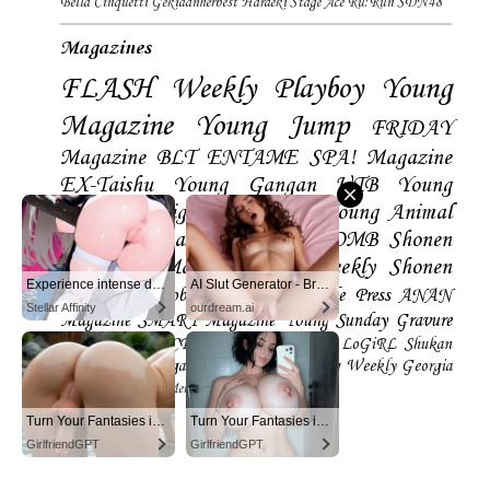
Bella Cinquetti
Gekidanherbest
Haraeki Stage Ace
Ru:Run
SDN48
Magazines
FLASH
Weekly Playboy
Young
Magazine
Young Jump
FRIDAY
Magazine
BLT
ENTAME
SPA! Magazine
EX-Taishu
Young Gangan
UTB
Young
Champion
Big Comic Spirtis
Young Animal
Shonen Magazine
BUBKA
BOMB
Shonen
Champion
Manga Action
Weekly Shonen
Experience intense desire for girls anytime, anywhere.
AI Slut Generator - Bring your Fantasies to life 🔥
Sunday
Photobooks
BRODY
Hustle Press
ANAN
Stellar Affinity
ourdream.ai
Magazine
SMART Magazine
Young Sunday
Gravure
The Television
CD&DL My Girl
Daily LoGiRL
Shukan
Taishu
Girls! Magazine
Soccer Game King
Weekly Georgia
Sunday Magazine
Mery Magazine
Turn Your Fantasies into Reality
Turn Your Fantasies into Reality on GirlfriendGPT
GirlfriendGPT
GirlfriendGPT