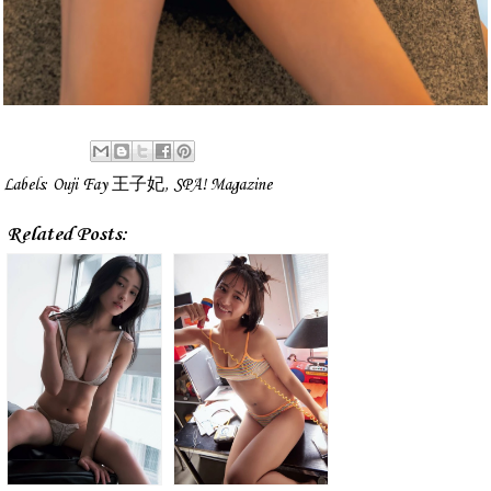
Labels:
Ouji Fay 王子妃
,
SPA! Magazine
Related Posts: