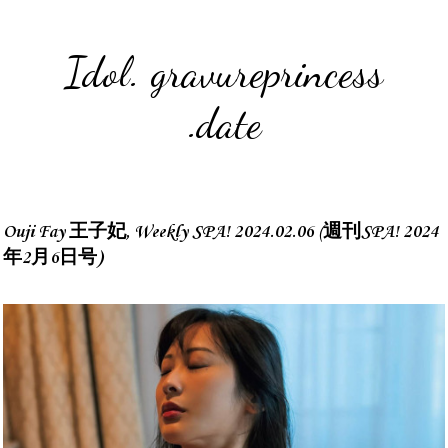
Idol. gravureprincess
.date
Ouji Fay 王子妃, Weekly SPA! 2024.02.06 (週刊SPA! 2024
年2月6日号)