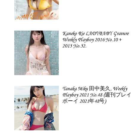
Kaneko Rie LADYBABY Gravure
Weekly Playboy 2016 No.10 +
2015 No.52.
Tanaka Miku 田中美久, Weekly
Playboy 2021 No.48 (週刊プレイ
ボーイ 2021年48号)