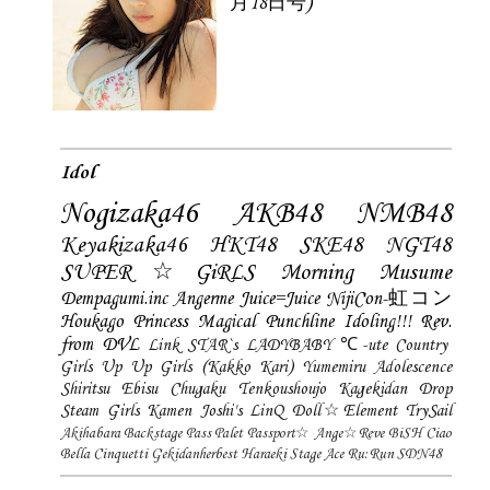
月18日号)
Idol
Nogizaka46
AKB48
NMB48
Keyakizaka46
HKT48
SKE48
NGT48
SUPER☆GiRLS
Morning Musume
Dempagumi.inc
Angerme
Juice=Juice
NijiCon-虹コン
Houkago Princess
Magical Punchline
Idoling!!!
Rev.
from DVL
Link STAR`s
LADYBABY
℃-ute
Country
Girls
Up Up Girls (Kakko Kari)
Yumemiru Adolescence
Shiritsu Ebisu Chugaku
Tenkoushoujo Kagekidan
Drop
Steam Girls
Kamen Joshi's
LinQ
Doll☆Element
TrySail
Akihabara Backstage Pass
Palet
Passport☆
Ange☆Reve
BiSH
Ciao
Bella Cinquetti
Gekidanherbest
Haraeki Stage Ace
Ru:Run
SDN48