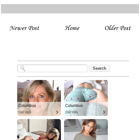
Newer Post
Home
Older Post
Columbus
Columbus
DATING
DATING