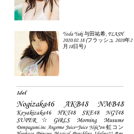
Yoda Yuki 与田祐希, FLASH
2020.02.18 (フラッシュ 2020年2
月18日号)
Idol
Nogizaka46
AKB48
NMB48
Keyakizaka46
HKT48
SKE48
NGT48
SUPER☆GiRLS
Morning Musume
Dempagumi.inc
Angerme
Juice=Juice
NijiCon-虹コン
Houkago Princess
Magical Punchline
Idoling!!!
Rev.