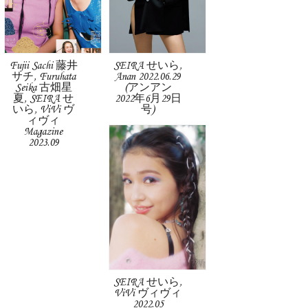
Fujii Sachi 藤井
SEIRA せいら,
サチ, Furuhata
Anan 2022.06.29
Seika 古畑星
(アンアン
夏, SEIRA せ
2022年6月29日
いら, ViVi ヴ
号)
ィヴィ
Magazine
2023.09
SEIRA せいら,
ViVi ヴィヴィ
2022.05