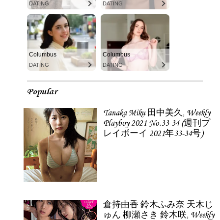
DATING
DATING
Columbus
Columbus
DATING
DATING
Popular
Tanaka Miku 田中美久, Weekly
Playboy 2021 No.33-34 (週刊プ
レイボーイ 2021年33-34号)
倉持由香 鈴木ふみ奈 天木じ
ゅん 柳瀬さき 鈴木咲, Weekly