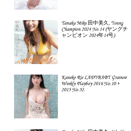
Tanaka Miku 田中美久, Young
Champion 2024 No.14 (ヤングチ
ャンピオン 2024年14号)
Kaneko Rie LADYBABY Gravure
Weekly Playboy 2016 No.10 +
2015 No.52.