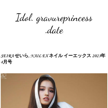
Idol. gravureprincess
.date
SEIRA せいら, NAIL EX ネイル イーエックス 2023年
4月号