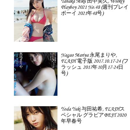
Tanaka Miku 田中美久, Weekly
Playboy 2021 No.48 (週刊プレイ
ボーイ 2021年48号)
Nagao Mariya 永尾まりや,
FLASH 電子版 2017.10.17-24 (フ
ラッシュ 2017年10月17-24日
号)
Yoda Yuki 与田祐希, FLASHス
ペシャル グラビアBEST 2020
年早春号