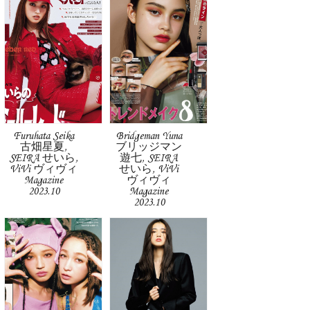
Furuhata Seika
Bridgeman Yuna
古畑星夏,
ブリッジマン
SEIRA せいら,
遊七, SEIRA
ViVi ヴィヴィ
せいら, ViVi
Magazine
ヴィヴィ
2023.10
Magazine
2023.10