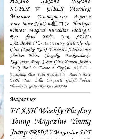
HKT48
SKE48
NGT48
SUPER☆GiRLS
Morning
Musume
Dempagumi.inc
Angerme
Juice=Juice
NijiCon-虹コン
Houkago
Princess
Magical Punchline
Idoling!!!
Rev. from DVL
Link STAR`s
LADYBABY
℃-ute
Country Girls
Up Up
Girls (Kakko Kari)
Yumemiru Adolescence
Shiritsu Ebisu Chugaku
Tenkoushoujo
Kagekidan
Drop
Steam Girls
Kamen Joshi's
LinQ
Doll☆Element
TrySail
Akihabara
Backstage Pass
Palet
Passport☆
Ange☆Reve
BiSH
Ciao Bella Cinquetti
Gekidanherbest
Haraeki Stage Ace
Ru:Run
SDN48
Magazines
FLASH
Weekly Playboy
Young Magazine
Young
Jump
FRIDAY Magazine
BLT