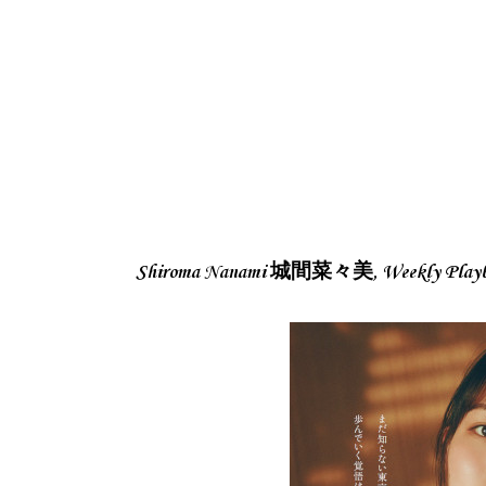
Shiroma Nanami 城間菜々美, Weekly Pl