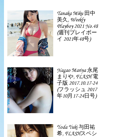
Tanaka Miku 田中
美久, Weekly
Playboy 2021 No.48
(週刊プレイボー
イ 2021年48号)
Nagao Mariya 永尾
まりや, FLASH 電
子版 2017.10.17-24
(フラッシュ 2017
年10月17-24日号)
Yoda Yuki 与田祐
希, FLASHスペシ