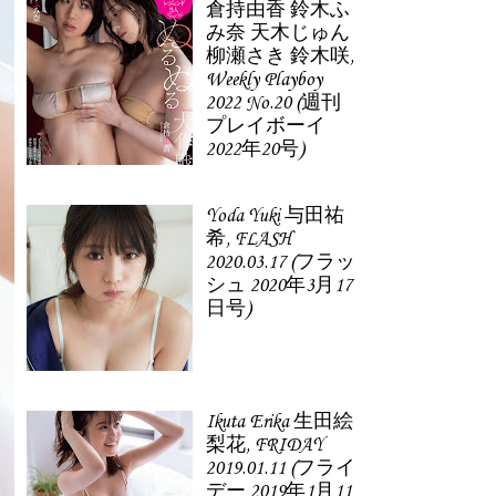
倉持由香 鈴木ふ
み奈 天木じゅん
柳瀬さき 鈴木咲,
Weekly Playboy
2022 No.20 (週刊
プレイボーイ
2022年20号)
Yoda Yuki 与田祐
希, FLASH
2020.03.17 (フラッ
シュ 2020年3月17
日号)
Ikuta Erika 生田絵
梨花, FRIDAY
2019.01.11 (フライ
デー 2019年1月11