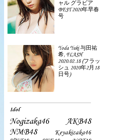
ャル グラビア
BEST 2020年早春
号
Yoda Yuki 与田祐
希, FLASH
2020.02.18 (フラッ
シュ 2020年2月18
日号)
Idol
Nogizaka46
AKB48
NMB48
Keyakizaka46