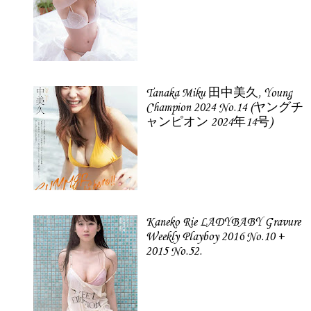
Tanaka Miku 田中美久, Young
Champion 2024 No.14 (ヤングチ
ャンピオン 2024年14号)
Kaneko Rie LADYBABY Gravure
Weekly Playboy 2016 No.10 +
2015 No.52.