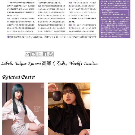
Labels:
Takase Kurumi 高瀬くるみ
,
Weekly Famitsu
Related Posts: