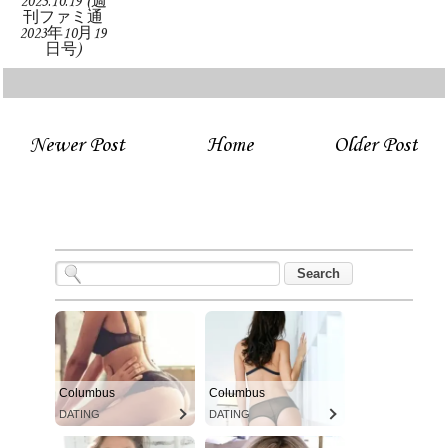
2023.10.19 (週
刊ファミ通
2023年10月19
日号)
Newer Post
Home
Older Post
Columbus
Columbus
DATING
DATING