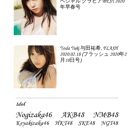
ペシャル グラビアBEST 2020
年早春号
Yoda Yuki 与田祐希, FLASH
2020.02.18 (フラッシュ 2020年2
月18日号)
Idol
Nogizaka46
AKB48
NMB48
Keyakizaka46
HKT48
SKE48
NGT48