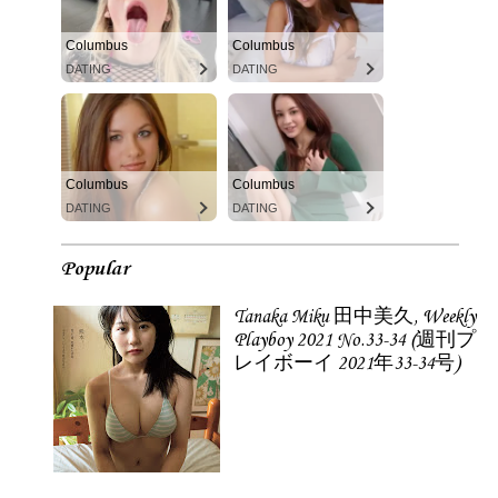
Columbus
Columbus
DATING
DATING
Columbus
Columbus
DATING
DATING
Popular
Tanaka Miku 田中美久, Weekly
Playboy 2021 No.33-34 (週刊プ
レイボーイ 2021年33-34号)