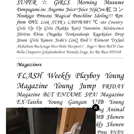
SUPER☆GiRLS
Morning Musume
Dempagumi.inc
Angerme
Juice=Juice
NijiCon-虹コン
Houkago Princess
Magical Punchline
Idoling!!!
Rev.
from DVL
Link STAR`s
LADYBABY
℃-ute
Country
Girls
Up Up Girls (Kakko Kari)
Yumemiru Adolescence
Shiritsu Ebisu Chugaku
Tenkoushoujo Kagekidan
Drop
Steam Girls
Kamen Joshi's
LinQ
Doll☆Element
TrySail
Akihabara Backstage Pass
Palet
Passport☆
Ange☆Reve
BiSH
Ciao
Bella Cinquetti
Gekidanherbest
Haraeki Stage Ace
Ru:Run
SDN48
Magazines
FLASH
Weekly Playboy
Young
Magazine
Young Jump
FRIDAY
Magazine
BLT
ENTAME
SPA! Magazine
EX-Taishu
Young Gangan
UTB
Young
Champion
Big Comic Spirtis
Young Animal
Shonen Magazine
BUBKA
BOMB
Shonen
Champion
Manga Action
Weekly Shonen
Sunday
Photobooks
BRODY
Hustle Press
ANAN