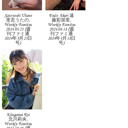
Satoyoshi Utano
Endo Akari 遠
里吉うたの,
藤彩加里,
Weekly Famitsu
Weekly Famitsu
2024.05.23 (週
2024.04.18 (週
刊ファミ通
刊ファミ通
2024年5月23日
2024年4月18日
号)
号)
Kitagawa Rio
北川莉央,
Weekly Famitsu