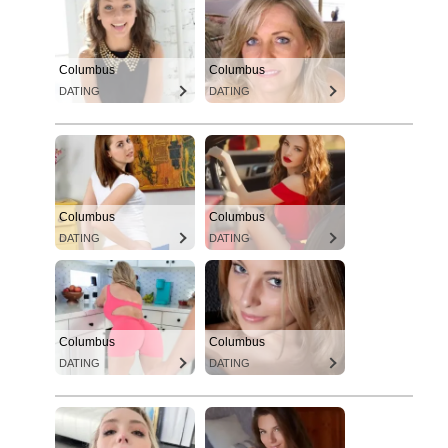
Columbus
Columbus
DATING
DATING
Columbus
Columbus
DATING
DATING
Columbus
Columbus
DATING
DATING