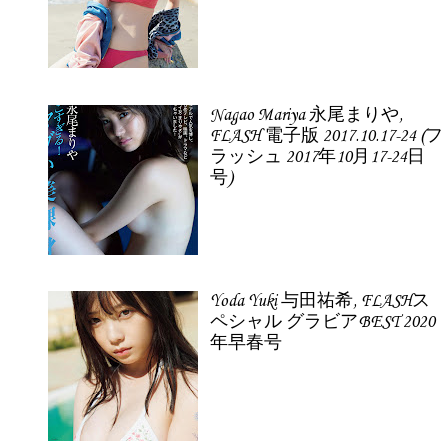
Nagao Mariya 永尾まりや,
FLASH 電子版 2017.10.17-24 (フ
ラッシュ 2017年10月17-24日
号)
Yoda Yuki 与田祐希, FLASHス
ペシャル グラビアBEST 2020
年早春号