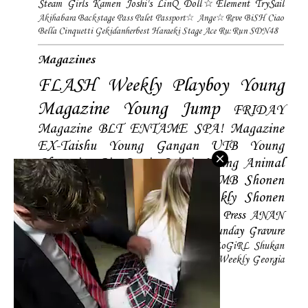
Steam Girls
Kamen Joshi's
LinQ
Doll☆Element
TrySail
Akihabara Backstage Pass
Palet
Passport☆
Ange☆Reve
BiSH
Ciao
Bella Cinquetti
Gekidanherbest
Haraeki Stage Ace
Ru:Run
SDN48
Magazines
FLASH
Weekly Playboy
Young
Magazine
Young Jump
FRIDAY
Magazine
BLT
ENTAME
SPA! Magazine
EX-Taishu
Young Gangan
UTB
Young
Champion
Big Comic Spirtis
Young Animal
Shonen Magazine
BUBKA
BOMB
Shonen
Champion
Manga Action
Weekly Shonen
Sunday
Photobooks
BRODY
Hustle Press
ANAN
Magazine
SMART Magazine
Young Sunday
Gravure
The Television
CD&DL My Girl
Daily LoGiRL
Shukan
Taishu
Girls! Magazine
Soccer Game King
Weekly Georgia
Sunday Magazine
Mery Magazine