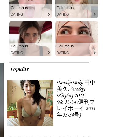
Columbus
Columbus
DATING
DATING
Columbus
Columbus
DATING
DATING
Popular
Tanaka Miku 田中
美久, Weekly
Playboy 2021
No.33-34 (週刊プ
レイボーイ 2021
年33-34号)