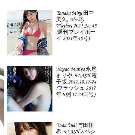
Tanaka Miku 田中
美久, Weekly
Playboy 2021 No.48
(週刊プレイボー
イ 2021年48号)
Nagao Mariya 永尾
まりや, FLASH 電
子版 2017.10.17-24
(フラッシュ 2017
年10月17-24日号)
Yoda Yuki 与田祐
希, FLASHスペシ