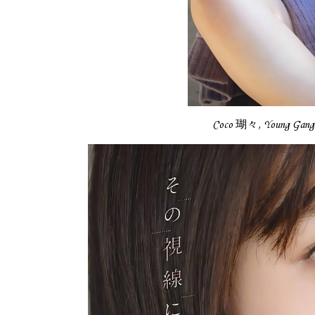
Coco 瑚々, Young G