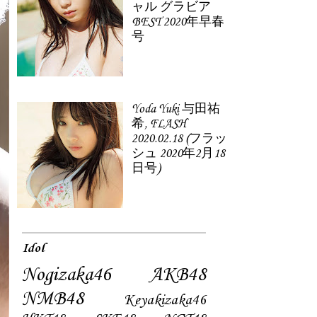
ャル グラビア
BEST 2020年早春
号
Yoda Yuki 与田祐
希, FLASH
2020.02.18 (フラッ
シュ 2020年2月18
日号)
Idol
Nogizaka46
AKB48
NMB48
Keyakizaka46