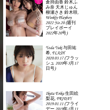
倉持由香 鈴木ふ
み奈 天木じゅん
柳瀬さき 鈴木咲,
Weekly Playboy
2022 No.20 (週刊
プレイボーイ
2022年20号)
Yoda Yuki 与田祐
希, FLASH
2020.03.17 (フラッ
シュ 2020年3月17
日号)
Ikuta Erika 生田絵
梨花, FRIDAY
2019.01.11 (フライ
デー 2019年1月11