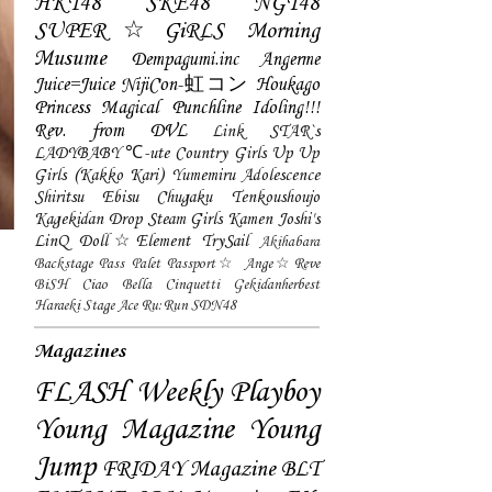
HKT48
SKE48
NGT48
SUPER☆GiRLS
Morning
Musume
Dempagumi.inc
Angerme
Juice=Juice
NijiCon-虹コン
Houkago
Princess
Magical Punchline
Idoling!!!
Rev. from DVL
Link STAR`s
LADYBABY
℃-ute
Country Girls
Up Up
Girls (Kakko Kari)
Yumemiru Adolescence
Shiritsu Ebisu Chugaku
Tenkoushoujo
Kagekidan
Drop
Steam Girls
Kamen Joshi's
LinQ
Doll☆Element
TrySail
Akihabara
Backstage Pass
Palet
Passport☆
Ange☆Reve
BiSH
Ciao Bella Cinquetti
Gekidanherbest
Haraeki Stage Ace
Ru:Run
SDN48
Magazines
FLASH
Weekly Playboy
Young Magazine
Young
Jump
FRIDAY Magazine
BLT