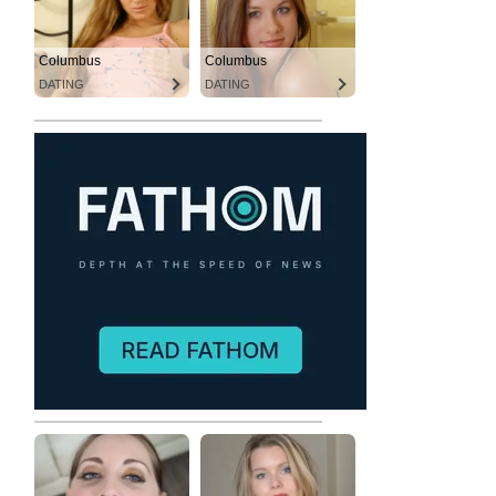
Columbus
Columbus
DATING
DATING