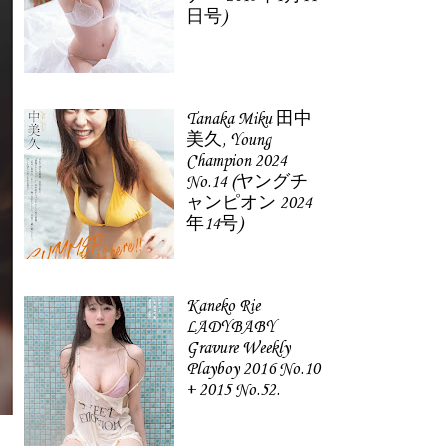
日号)
Tanaka Miku 田中
美久, Young
Champion 2024
No.14 (ヤングチ
ャンピオン 2024
年14号)
Kaneko Rie
LADYBABY
Gravure Weekly
Playboy 2016 No.10
+ 2015 No.52.