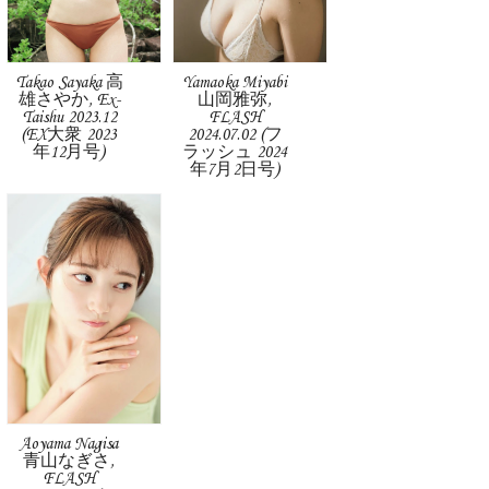
Takao Sayaka 高
Yamaoka Miyabi
雄さやか, Ex-
山岡雅弥,
Taishu 2023.12
FLASH
(EX大衆 2023
2024.07.02 (フ
年12月号)
ラッシュ 2024
年7月2日号)
Aoyama Nagisa
青山なぎさ,
FLASH