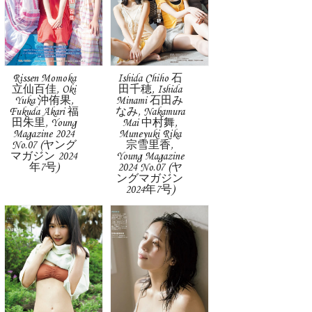
Rissen Momoka
Ishida Chiho 石
立仙百佳, Oki
田千穂, Ishida
Yuka 沖侑果,
Minami 石田み
Fukuda Akari 福
なみ, Nakamura
田朱里, Young
Mai 中村舞,
Magazine 2024
Muneyuki Rika
No.07 (ヤング
宗雪里香,
マガジン 2024
Young Magazine
年7号)
2024 No.07 (ヤ
ングマガジン
2024年7号)