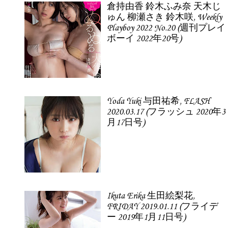
倉持由香 鈴木ふみ奈 天木じ
ゅん 柳瀬さき 鈴木咲, Weekly
Playboy 2022 No.20 (週刊プレイ
ボーイ 2022年20号)
Yoda Yuki 与田祐希, FLASH
2020.03.17 (フラッシュ 2020年3
月17日号)
Ikuta Erika 生田絵梨花,
FRIDAY 2019.01.11 (フライデ
ー 2019年1月11日号)