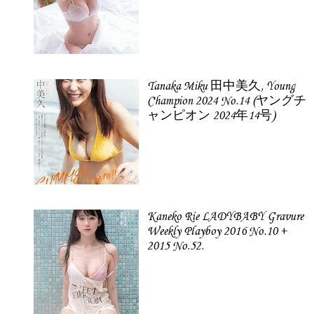
Tanaka Miku 田中美久, Young
Champion 2024 No.14 (ヤングチ
ャンピオン 2024年14号)
Kaneko Rie LADYBABY Gravure
Weekly Playboy 2016 No.10 +
2015 No.52.