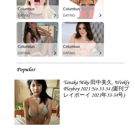
Columbus
Columbus
DATING
DATING
Columbus
Columbus
DATING
DATING
Popular
Tanaka Miku 田中美久, Weekly
Playboy 2021 No.33-34 (週刊プ
レイボーイ 2021年33-34号)