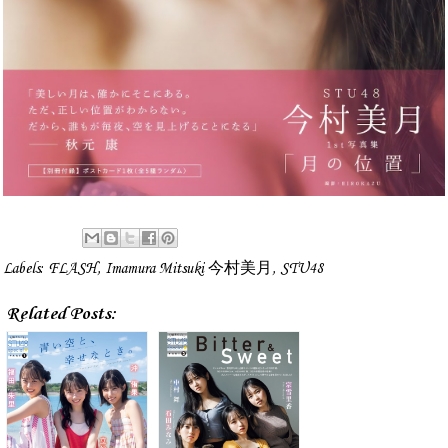
Labels:
FLASH
,
Imamura Mitsuki 今村美月
,
STU48
Related Posts: