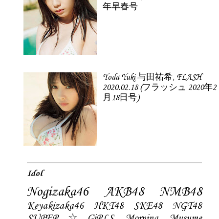
年早春号
Yoda Yuki 与田祐希, FLASH
2020.02.18 (フラッシュ 2020年2
月18日号)
Idol
Nogizaka46
AKB48
NMB48
Keyakizaka46
HKT48
SKE48
NGT48
SUPER☆GiRLS
Morning Musume