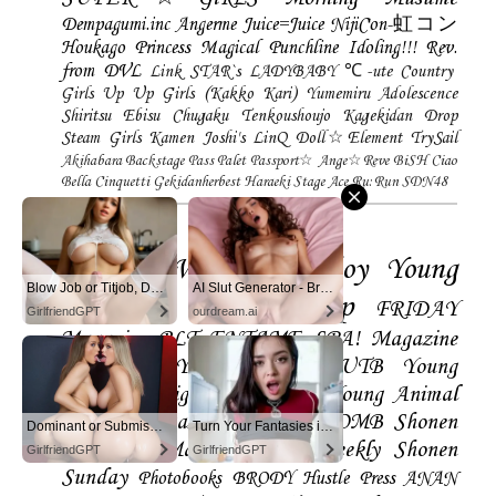
Dempagumi.inc
Angerme
Juice=Juice
NijiCon-虹コン
Houkago Princess
Magical Punchline
Idoling!!!
Rev.
from DVL
Link STAR`s
LADYBABY
℃-ute
Country
Girls
Up Up Girls (Kakko Kari)
Yumemiru Adolescence
Shiritsu Ebisu Chugaku
Tenkoushoujo Kagekidan
Drop
Steam Girls
Kamen Joshi's
LinQ
Doll☆Element
TrySail
Akihabara Backstage Pass
Palet
Passport☆
Ange☆Reve
BiSH
Ciao
Bella Cinquetti
Gekidanherbest
Haraeki Stage Ace
Ru:Run
SDN48
Magazines
FLASH
Weekly Playboy
Young
Blow Job or Titjob, Deepthroat or Spreading Pussy
AI Slut Generator - Bring your Fantasies to life 🔥
Magazine
Young Jump
FRIDAY
GirlfriendGPT
ourdream.ai
Magazine
BLT
ENTAME
SPA! Magazine
EX-Taishu
Young Gangan
UTB
Young
Champion
Big Comic Spirtis
Young Animal
Shonen Magazine
BUBKA
BOMB
Shonen
Dominant or Submissive. Wifey or Wild. Create your AI Girl Instantly
Turn Your Fantasies into Reality
Champion
Manga Action
Weekly Shonen
GirlfriendGPT
GirlfriendGPT
Sunday
Photobooks
BRODY
Hustle Press
ANAN