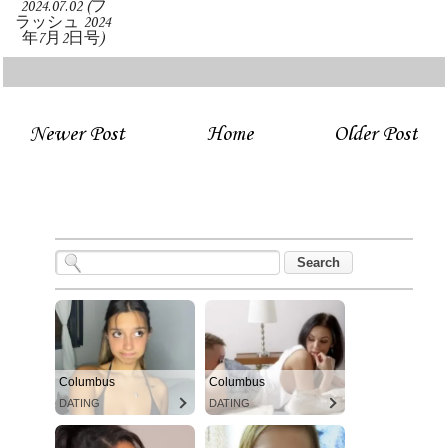
2024.07.02 (フ
ラッシュ 2024
年7月2日号)
Newer Post
Home
Older Post
Columbus
Columbus
DATING
DATING