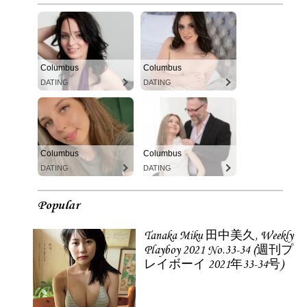
Columbus
Columbus
DATING
DATING
Columbus
Columbus
DATING
DATING
Popular
Tanaka Miku 田中美久, Weekly
Playboy 2021 No.33-34 (週刊プ
レイボーイ 2021年33-34号)