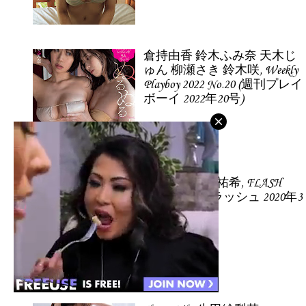
倉持由香 鈴木ふみ奈 天木じ
ゅん 柳瀬さき 鈴木咲, Weekly
Playboy 2022 No.20 (週刊プレイ
ボーイ 2022年20号)
Yoda Yuki 与田祐希, FLASH
2020.03.17 (フラッシュ 2020年3
月17日号)