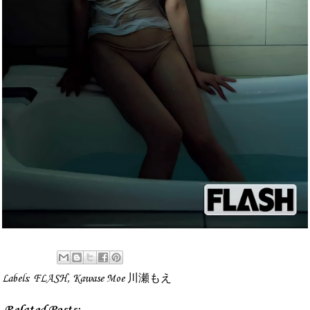
Labels:
FLASH
,
Kawase Moe 川瀬もえ
Related Posts: