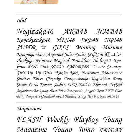
Idol
Nogizaka46
AKB48
NMB48
Keyakizaka46
HKT48
SKE48
NGT48
SUPER☆GiRLS
Morning Musume
Dempagumi.inc
Angerme
Juice=Juice
NijiCon-虹コン
Houkago Princess
Magical Punchline
Idoling!!!
Rev.
from DVL
Link STAR`s
LADYBABY
℃-ute
Country
Girls
Up Up Girls (Kakko Kari)
Yumemiru Adolescence
Shiritsu Ebisu Chugaku
Tenkoushoujo Kagekidan
Drop
Steam Girls
Kamen Joshi's
LinQ
Doll☆Element
TrySail
Akihabara Backstage Pass
Palet
Passport☆
Ange☆Reve
BiSH
Ciao
Bella Cinquetti
Gekidanherbest
Haraeki Stage Ace
Ru:Run
SDN48
Magazines
FLASH
Weekly Playboy
Young
Magazine
Young Jump
FRIDAY