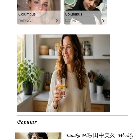
Columbus
Columbus
DATING
DATING
Popular
Tanaka Miku 田中美久, Weekly