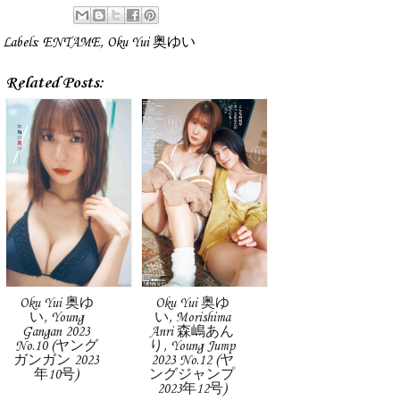
Labels:
ENTAME
,
Oku Yui 奥ゆい
Related Posts:
Oku Yui 奥ゆ
Oku Yui 奥ゆ
い, Young
い, Morishima
Gangan 2023
Anri 森嶋あん
No.10 (ヤング
り, Young Jump
ガンガン 2023
2023 No.12 (ヤ
年10号)
ングジャンプ
2023年12号)