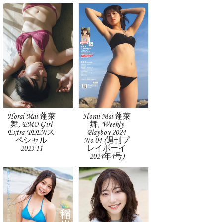
Horai Mai 蓬莱
Horai Mai 蓬莱
舞, EMO Girl
舞, Weekly
Extra TEENス
Playboy 2024
ペシャル
No.04 (週刊プ
2023.11
レイボーイ
2024年4号)