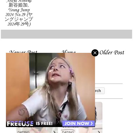
Araya Himeka
新谷姫加,
Young Jump
2024 No.29 (ヤ
ングジャンプ
2024年29号)
Newer Post
Home
Older Post
Columbus
Columbus
DATING
DATING