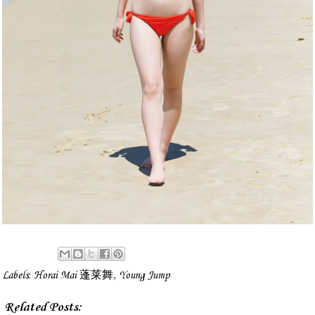
Labels:
Horai Mai 蓬莱舞
,
Young Jump
Related Posts: