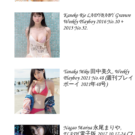
Kaneko Rie LADYBABY Gravure
Weekly Playboy 2016 No.10 +
2015 No.52.
Tanaka Miku 田中美久, Weekly
Playboy 2021 No.48 (週刊プレイ
ボーイ 2021年48号)
Nagao Mariya 永尾まりや,
FLASH 電子版 2017.10.17-24 (フ