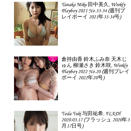
Tanaka Miku 田中美久, Weekly
Playboy 2021 No.33-34 (週刊プ
レイボーイ 2021年33-34号)
倉持由香 鈴木ふみ奈 天木じ
ゅん 柳瀬さき 鈴木咲, Weekly
Playboy 2022 No.20 (週刊プレイ
ボーイ 2022年20号)
Yoda Yuki 与田祐希, FLASH
2020.03.17 (フラッシュ 2020年3
月17日号)