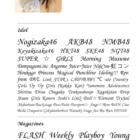
Idol
Nogizaka46
AKB48
NMB48
Keyakizaka46
HKT48
SKE48
NGT48
SUPER☆GiRLS
Morning Musume
Dempagumi.inc
Angerme
Juice=Juice
NijiCon-虹コン
Houkago Princess
Magical Punchline
Idoling!!!
Rev.
from DVL
Link STAR`s
LADYBABY
℃-ute
Country
Girls
Up Up Girls (Kakko Kari)
Yumemiru Adolescence
Shiritsu Ebisu Chugaku
Tenkoushoujo Kagekidan
Drop
Steam Girls
Kamen Joshi's
LinQ
Doll☆Element
TrySail
Akihabara Backstage Pass
Palet
Passport☆
Ange☆Reve
BiSH
Ciao
Bella Cinquetti
Gekidanherbest
Haraeki Stage Ace
Ru:Run
SDN48
Magazines
FLASH
Weekly Playboy
Young