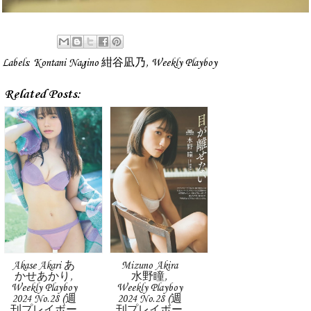
Labels:
Kontani Nagino 紺谷凪乃
,
Weekly Playboy
Related Posts:
Akase Akari あ
Mizuno Akira
かせあかり,
水野瞳,
Weekly Playboy
Weekly Playboy
2024 No.28 (週
2024 No.28 (週
刊プレイボー
刊プレイボー