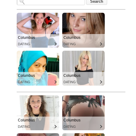
Columbus
Columbus
DATING
DATING
Columbus
Columbus
DATING
DATING
Columbus
Columbus
DATING
DATING