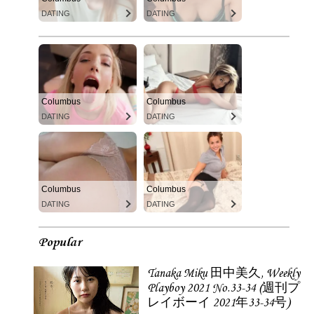
DATING
DATING
Columbus
Columbus
DATING
DATING
Columbus
Columbus
DATING
DATING
Popular
Tanaka Miku 田中美久, Weekly
Playboy 2021 No.33-34 (週刊プ
レイボーイ 2021年33-34号)