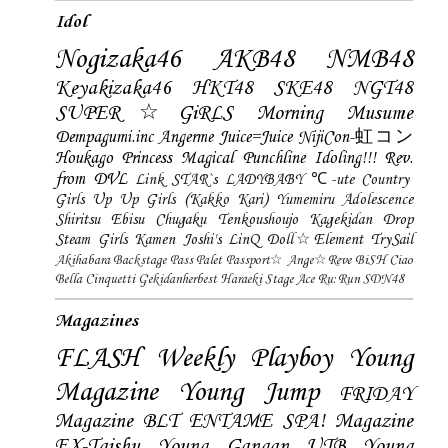
Idol
Nogizaka46
AKB48
NMB48
Keyakizaka46
HKT48
SKE48
NGT48
SUPER☆GiRLS
Morning Musume
Dempagumi.inc
Angerme
Juice=Juice
NijiCon-虹コン
Houkago Princess
Magical Punchline
Idoling!!!
Rev.
from DVL
Link STAR`s
LADYBABY
℃-ute
Country
Girls
Up Up Girls (Kakko Kari)
Yumemiru Adolescence
Shiritsu Ebisu Chugaku
Tenkoushoujo Kagekidan
Drop
Steam Girls
Kamen Joshi's
LinQ
Doll☆Element
TrySail
Akihabara Backstage Pass
Palet
Passport☆
Ange☆Reve
BiSH
Ciao
Bella Cinquetti
Gekidanherbest
Haraeki Stage Ace
Ru:Run
SDN48
Magazines
FLASH
Weekly Playboy
Young
Magazine
Young Jump
FRIDAY
Magazine
BLT
ENTAME
SPA! Magazine
EX-Taishu
Young Gangan
UTB
Young