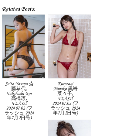
Related Posts:
Saito Yasuyo 斎
Kurosaki
藤恭代,
Nanako 黒嵜
Takahashi Rin
菜々子,
高橋凛,
FLASH
FLASH
2024.07.02 (フ
2024.07.02 (フ
ラッシュ 2024
ラッシュ 2024
年7月2日号)
年7月2日号)