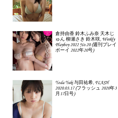
倉持由香 鈴木ふみ奈 天木じ
ゅん 柳瀬さき 鈴木咲, Weekly
Playboy 2022 No.20 (週刊プレイ
ボーイ 2022年20号)
Yoda Yuki 与田祐希, FLASH
2020.03.17 (フラッシュ 2020年3
月17日号)