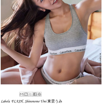
Labels:
FLASH
,
Shinonome Umi 東雲うみ