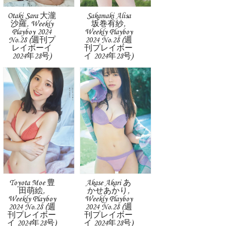
Otaki Sara 大瀧
Sakamaki Alisa
沙羅, Weekly
坂巻有紗,
Playboy 2024
Weekly Playboy
No.28 (週刊プ
2024 No.28 (週
レイボーイ
刊プレイボー
2024年28号)
イ 2024年28号)
Toyota Moe 豊
Akase Akari あ
田萌絵,
かせあかり,
Weekly Playboy
Weekly Playboy
2024 No.28 (週
2024 No.28 (週
刊プレイボー
刊プレイボー
イ 2024年28号)
イ 2024年28号)