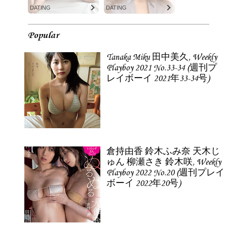
DATING
DATING
Popular
Tanaka Miku 田中美久, Weekly
Playboy 2021 No.33-34 (週刊プ
レイボーイ 2021年33-34号)
倉持由香 鈴木ふみ奈 天木じ
ゅん 柳瀬さき 鈴木咲, Weekly
Playboy 2022 No.20 (週刊プレイ
ボーイ 2022年20号)