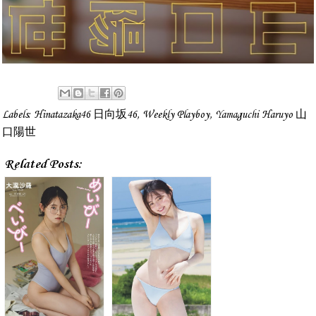
Labels:
Hinatazaka46 日向坂46
,
Weekly Playboy
,
Yamaguchi Haruyo 山
口陽世
Related Posts: