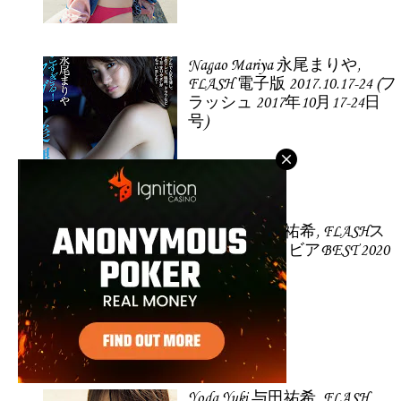
Nagao Mariya 永尾まりや,
FLASH 電子版 2017.10.17-24 (フ
ラッシュ 2017年10月17-24日
号)
Yoda Yuki 与田祐希, FLASHス
ペシャル グラビアBEST 2020
年早春号
Yoda Yuki 与田祐希, FLASH