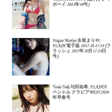
ボーイ 2021年48号)
Nagao Mariya 永尾まりや,
FLASH 電子版 2017.10.17-24 (フ
ラッシュ 2017年10月17-24日
号)
Yoda Yuki 与田祐希, FLASHス
ペシャル グラビアBEST 2020
年早春号