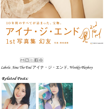
Labels:
Aina The End アイナ・ジ・エンド
,
Weekly Playboy
Related Posts: