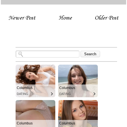
Newer Post
Home
Older Post
Columbus
Columbus
DATING
DATING
Columbus
Columbus