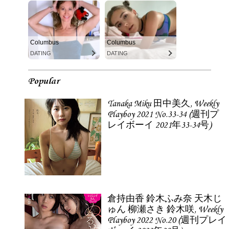
Columbus
Columbus
DATING
DATING
Popular
Tanaka Miku 田中美久, Weekly
Playboy 2021 No.33-34 (週刊プ
レイボーイ 2021年33-34号)
倉持由香 鈴木ふみ奈 天木じ
ゅん 柳瀬さき 鈴木咲, Weekly
Playboy 2022 No.20 (週刊プレイ