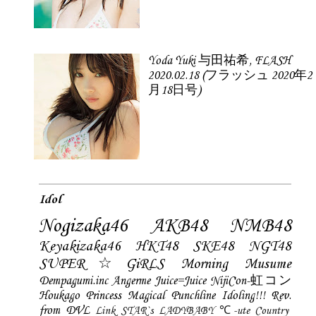
Yoda Yuki 与田祐希, FLASH
2020.02.18 (フラッシュ 2020年2
月18日号)
Idol
Nogizaka46
AKB48
NMB48
Keyakizaka46
HKT48
SKE48
NGT48
SUPER☆GiRLS
Morning Musume
Dempagumi.inc
Angerme
Juice=Juice
NijiCon-虹コン
Houkago Princess
Magical Punchline
Idoling!!!
Rev.
from DVL
Link STAR`s
LADYBABY
℃-ute
Country