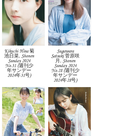
Kikuchi Hina 菊
Sugawara
池日菜, Shonen
Satsuki 菅原咲
Sunday 2024
月, Shonen
No.31 (週刊少
Sunday 2024
年サンデー
No.28 (週刊少
2024年31号)
年サンデー
2024年28号)