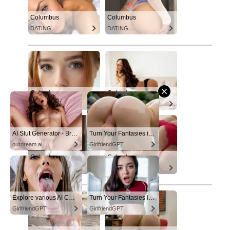
Columbus
Columbus
DATING
DATING
Columbus
Columbus
DATING
DATING
AI Slut Generator - Bring your Fantasies to life 🔥
Turn Your Fantasies into Reality
ourdream.ai
GirlfriendGPT
Columbus
Columbus
DATING
DATING
Explore various AI Characters on GirlfriendGPT
Turn Your Fantasies into Reality
GirlfriendGPT
GirlfriendGPT