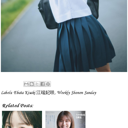
Labels:
Ebata Kisaki 江端妃咲
,
Weekly Shonen Sunday
Related Posts: