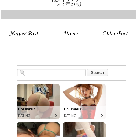
ー 2024年23号)
Newer Post
Home
Older Post
Columbus
Columbus
DATING
DATING