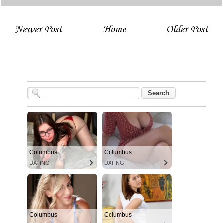
Newer Post
Home
Older Post
Columbus
Columbus
DATING
DATING
Columbus
Columbus