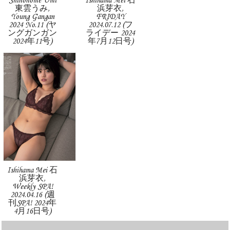
Shinonome Umi
Ishihama Mei 石
東雲うみ,
浜芽衣,
Young Gangan
FRIDAY
2024 No.11 (ヤ
2024.07.12 (フ
ングガンガン
ライデー 2024
2024年11号)
年7月12日号)
Ishihama Mei 石
浜芽衣,
Weekly SPA!
2024.04.16 (週
刊SPA! 2024年
4月16日号)