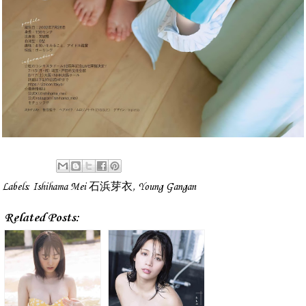
Labels:
Ishihama Mei 石浜芽衣
,
Young Gangan
Related Posts: