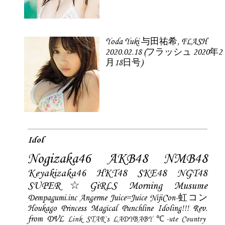
Yoda Yuki 与田祐希, FLASH
2020.02.18 (フラッシュ 2020年2
月18日号)
Idol
Nogizaka46
AKB48
NMB48
Keyakizaka46
HKT48
SKE48
NGT48
SUPER☆GiRLS
Morning Musume
Dempagumi.inc
Angerme
Juice=Juice
NijiCon-虹コン
Houkago Princess
Magical Punchline
Idoling!!!
Rev.
from DVL
Link STAR`s
LADYBABY
℃-ute
Country