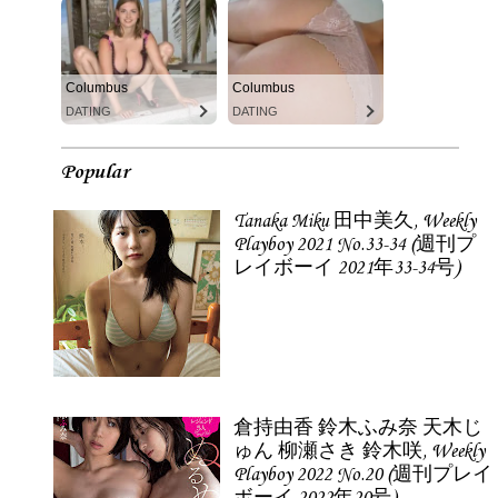
Columbus
Columbus
DATING
DATING
Popular
Tanaka Miku 田中美久, Weekly
Playboy 2021 No.33-34 (週刊プ
レイボーイ 2021年33-34号)
倉持由香 鈴木ふみ奈 天木じ
ゅん 柳瀬さき 鈴木咲, Weekly
Playboy 2022 No.20 (週刊プレイ