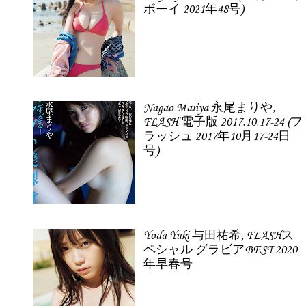
ボーイ 2021年48号)
Nagao Mariya 永尾まりや,
FLASH 電子版 2017.10.17-24 (フ
ラッシュ 2017年10月17-24日
号)
Yoda Yuki 与田祐希, FLASHス
ペシャル グラビアBEST 2020
年早春号