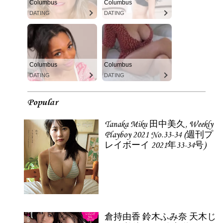
Columbus
Columbus
DATING
DATING
Columbus
Columbus
DATING
DATING
Popular
Tanaka Miku 田中美久, Weekly
Playboy 2021 No.33-34 (週刊プ
レイボーイ 2021年33-34号)
倉持由香 鈴木ふみ奈 天木じ