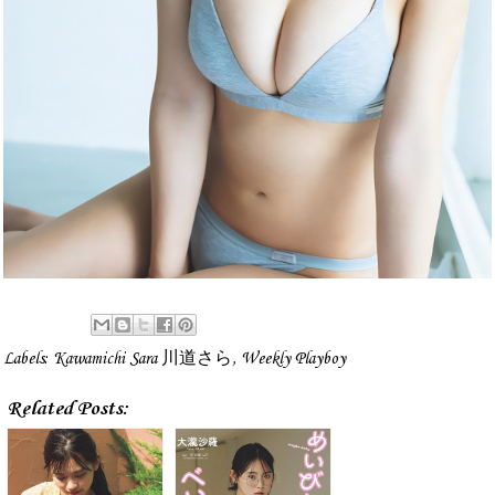
Labels:
Kawamichi Sara 川道さら
,
Weekly Playboy
Related Posts: