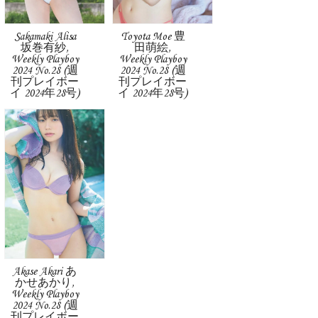
Sakamaki Alisa
Toyota Moe 豊
坂巻有紗,
田萌絵,
Weekly Playboy
Weekly Playboy
2024 No.28 (週
2024 No.28 (週
刊プレイボー
刊プレイボー
イ 2024年28号)
イ 2024年28号)
Akase Akari あ
かせあかり,
Weekly Playboy
2024 No.28 (週
刊プレイボー