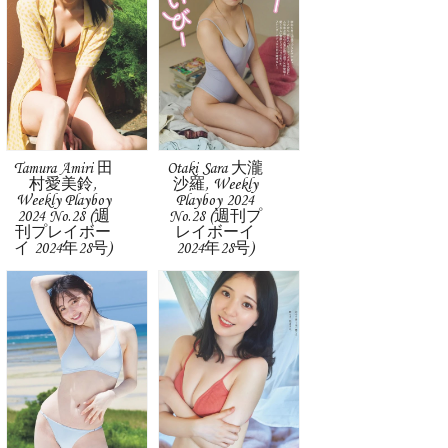
Tamura Amiri 田
Otaki Sara 大瀧
村愛美鈴,
沙羅, Weekly
Weekly Playboy
Playboy 2024
2024 No.28 (週
No.28 (週刊プ
刊プレイボー
レイボーイ
イ 2024年28号)
2024年28号)