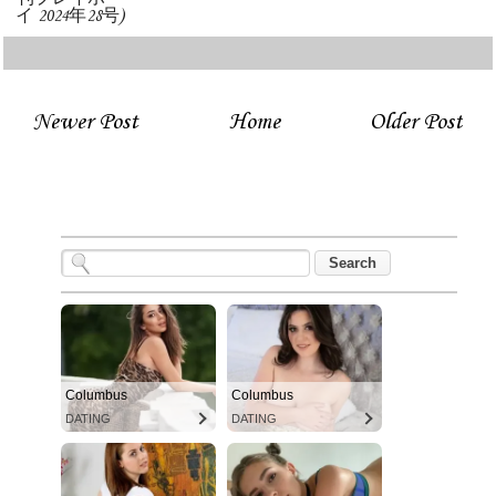
イ 2024年28号)
Newer Post
Home
Older Post
Columbus
Columbus
DATING
DATING