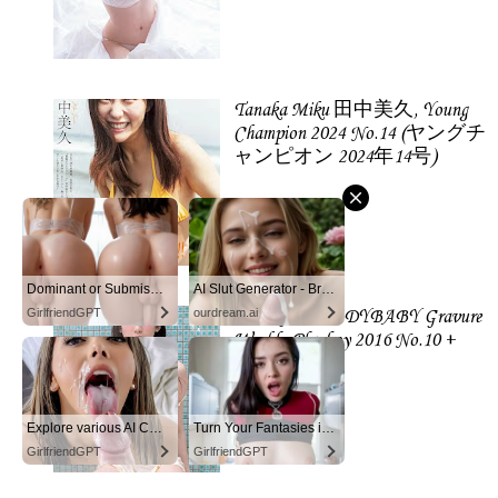
Tanaka Miku 田中美久, Young
Champion 2024 No.14 (ヤングチ
ャンピオン 2024年14号)
Dominant or Submissive? Cold or Wild?
AI Slut Generator - Bring your Fantasies to life 🔥
GirlfriendGPT
ourdream.ai
Kaneko Rie LADYBABY Gravure
Weekly Playboy 2016 No.10 +
2015 No.52.
Explore various AI Characters on GirlfriendGPT
Turn Your Fantasies into Reality
GirlfriendGPT
GirlfriendGPT