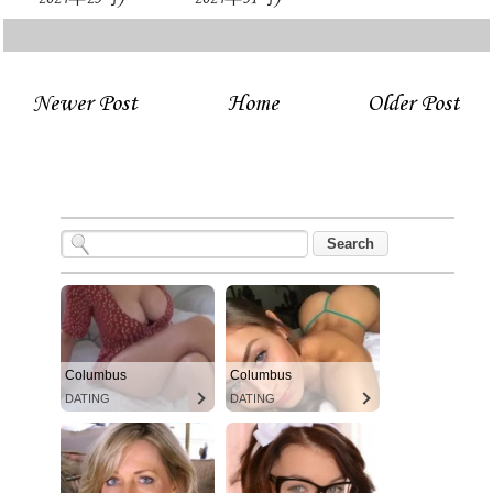
Newer Post
Home
Older Post
Columbus
Columbus
DATING
DATING