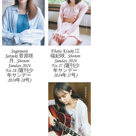
Sugawara
Ebata Kisaki 江
Satsuki 菅原咲
端妃咲, Shonen
月, Shonen
Sunday 2024
Sunday 2024
No.27 (週刊少
No.28 (週刊少
年サンデー
年サンデー
2024年27号)
2024年28号)