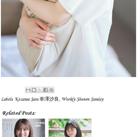
Labels:
Kozawa Sara 幸澤沙良
,
Weekly Shonen Sunday
Related Posts: