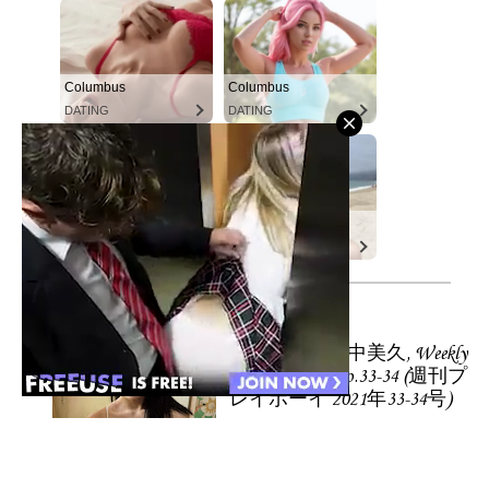
Columbus
Columbus
DATING
DATING
Columbus
Columbus
DATING
DATING
Popular
Tanaka Miku 田中美久, Weekly
Playboy 2021 No.33-34 (週刊プ
レイボーイ 2021年33-34号)