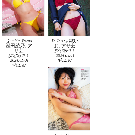
Sumida Ayano
Io Iori 伊織い
澄田綾乃, ア
お, アサ芸
サ芸
SECRET！
SECRET！
2024.05.01
2024.05.01
VOL.87
VOL.87