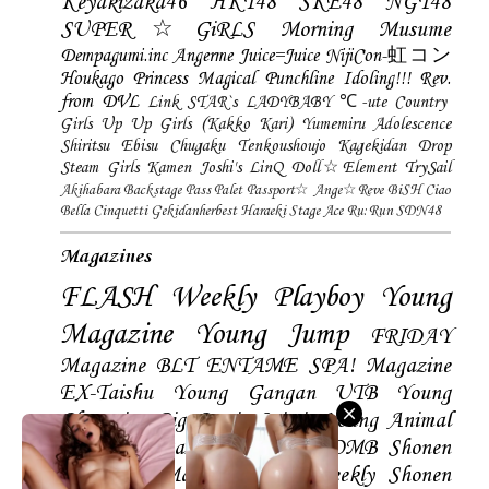
Keyakizaka46
HKT48
SKE48
NGT48
SUPER☆GiRLS
Morning Musume
Dempagumi.inc
Angerme
Juice=Juice
NijiCon-虹コン
Houkago Princess
Magical Punchline
Idoling!!!
Rev.
from DVL
Link STAR`s
LADYBABY
℃-ute
Country
Girls
Up Up Girls (Kakko Kari)
Yumemiru Adolescence
Shiritsu Ebisu Chugaku
Tenkoushoujo Kagekidan
Drop
Steam Girls
Kamen Joshi's
LinQ
Doll☆Element
TrySail
Akihabara Backstage Pass
Palet
Passport☆
Ange☆Reve
BiSH
Ciao
Bella Cinquetti
Gekidanherbest
Haraeki Stage Ace
Ru:Run
SDN48
Magazines
FLASH
Weekly Playboy
Young
Magazine
Young Jump
FRIDAY
Magazine
BLT
ENTAME
SPA! Magazine
EX-Taishu
Young Gangan
UTB
Young
Champion
Big Comic Spirtis
Young Animal
Shonen Magazine
BUBKA
BOMB
Shonen
Champion
Manga Action
Weekly Shonen