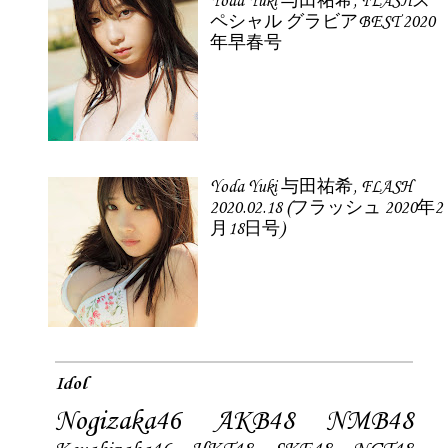
Yoda Yuki 与田祐希, FLASHス
ペシャル グラビアBEST 2020
年早春号
Yoda Yuki 与田祐希, FLASH
2020.02.18 (フラッシュ 2020年2
月18日号)
Idol
Nogizaka46
AKB48
NMB48