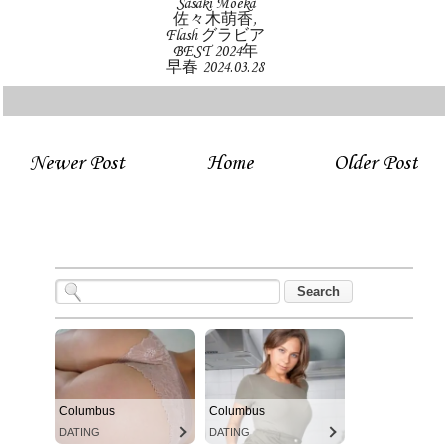
Sasaki Moeka
佐々木萌香,
Flash グラビア
BEST 2024年
早春 2024.03.28
Newer Post
Home
Older Post
Columbus
Columbus
DATING
DATING