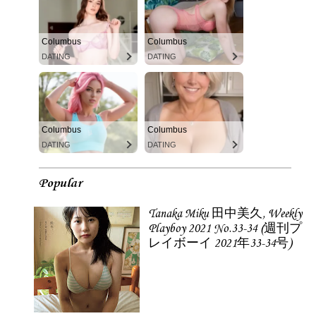
Columbus
Columbus
DATING
DATING
Columbus
Columbus
DATING
DATING
Popular
Tanaka Miku 田中美久, Weekly
Playboy 2021 No.33-34 (週刊プ
レイボーイ 2021年33-34号)