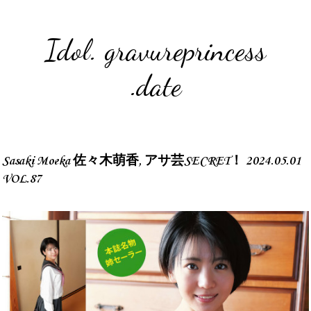
Idol. gravureprincess
.date
Sasaki Moeka 佐々木萌香, アサ芸SECRET！ 2024.05.01
VOL.87