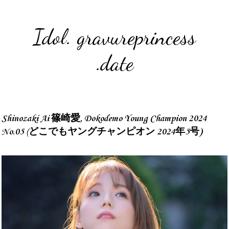
Idol. gravureprincess
.date
Shinozaki Ai 篠崎愛, Dokodemo Young Champion 2024
No.05 (どこでもヤングチャンピオン 2024年5号)