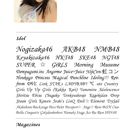
Idol
Nogizaka46
AKB48
NMB48
Keyakizaka46
HKT48
SKE48
NGT48
SUPER☆GiRLS
Morning Musume
Dempagumi.inc
Angerme
Juice=Juice
NijiCon-虹コン
Houkago Princess
Magical Punchline
Idoling!!!
Rev.
from DVL
Link STAR`s
LADYBABY
℃-ute
Country
Girls
Up Up Girls (Kakko Kari)
Yumemiru Adolescence
Shiritsu Ebisu Chugaku
Tenkoushoujo Kagekidan
Drop
Steam Girls
Kamen Joshi's
LinQ
Doll☆Element
TrySail
Akihabara Backstage Pass
Palet
Passport☆
Ange☆Reve
BiSH
Ciao
Bella Cinquetti
Gekidanherbest
Haraeki Stage Ace
Ru:Run
SDN48
Magazines