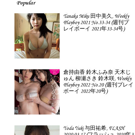
Popular
Tanaka Miku 田中美久, Weekly
Playboy 2021 No.33-34 (週刊プ
レイボーイ 2021年33-34号)
倉持由香 鈴木ふみ奈 天木じ
ゅん 柳瀬さき 鈴木咲, Weekly
Playboy 2022 No.20 (週刊プレイ
ボーイ 2022年20号)
Yoda Yuki 与田祐希, FLASH
2020.03.17 (フラッシュ 2020年3