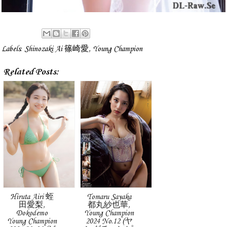
Labels:
Shinozaki Ai 篠崎愛
,
Young Champion
Related Posts:
Hiruta Airi 蛭
Tomaru Sayaka
田愛梨,
都丸紗也華,
Dokodemo
Young Champion
Young Champion
2024 No.12 (ヤ