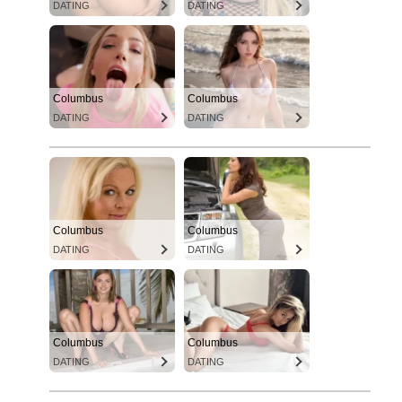
DATING
DATING
Columbus
Columbus
DATING
DATING
Columbus
Columbus
DATING
DATING
Columbus
Columbus
DATING
DATING