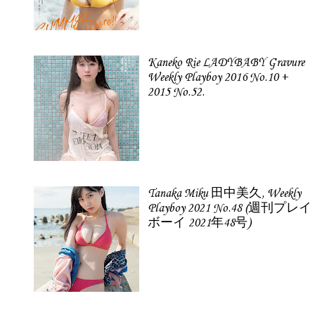
Kaneko Rie LADYBABY Gravure
Weekly Playboy 2016 No.10 +
2015 No.52.
Tanaka Miku 田中美久, Weekly
Playboy 2021 No.48 (週刊プレイ
ボーイ 2021年48号)