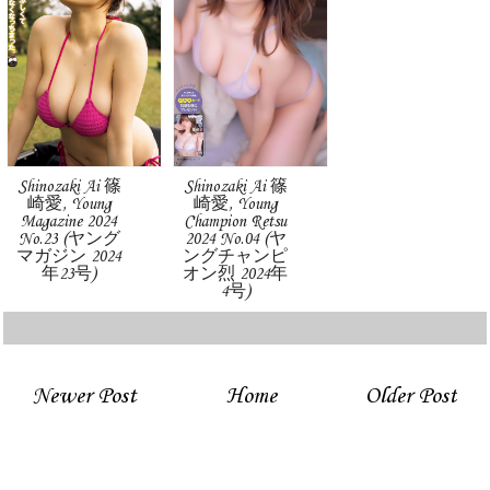
Shinozaki Ai 篠
Shinozaki Ai 篠
崎愛, Young
崎愛, Young
Magazine 2024
Champion Retsu
No.23 (ヤング
2024 No.04 (ヤ
マガジン 2024
ングチャンピ
年23号)
オン烈 2024年
4号)
Newer Post
Home
Older Post