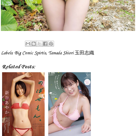
Labels:
Big Comic Spirtis
,
Tamada Shiori 玉田志織
Related Posts: