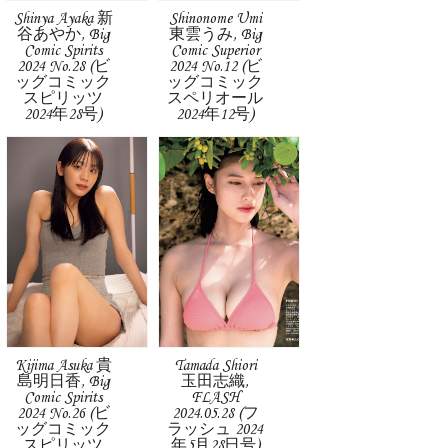
Shinya Ayaka 新
Shinonome Umi
谷あやか, Big
東雲うみ, Big
Comic Spirits
Comic Superior
2024 No.28 (ビ
2024 No.12 (ビ
ッグコミック
ッグコミック
スピリッツ
スペリオール
2024年28号)
2024年12号)
Kijima Asuka 貴
Tamada Shiori
島明日香, Big
玉田志織,
Comic Spirits
FLASH
2024 No.26 (ビ
2024.05.28 (フ
ッグコミック
ラッシュ 2024
スピリッツ
年5月28日号)