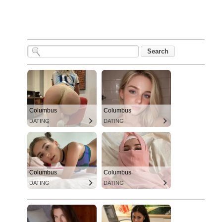
Columbus
Columbus
DATING
DATING
Columbus
Columbus
DATING
DATING