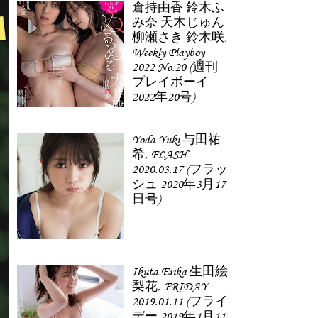
倉持由香 鈴木ふ
み奈 天木じゅん
柳瀬さき 鈴木咲,
Weekly Playboy
2022 No.20 (週刊
プレイボーイ
2022年20号)
Yoda Yuki 与田祐
希, FLASH
2020.03.17 (フラッ
シュ 2020年3月17
日号)
Ikuta Erika 生田絵
梨花, FRIDAY
2019.01.11 (フライ
デー 2019年1月11