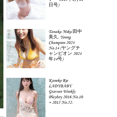
日号)
Tanaka Miku 田中
美久, Young
Champion 2024
No.14 (ヤングチ
ャンピオン 2024
年14号)
Kaneko Rie
LADYBABY
Gravure Weekly
Playboy 2016 No.10
+ 2015 No.52.