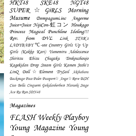
HKT48
SKE48
NGT48
SUPER☆GiRLS
Morning
Musume
Dempagumi.inc
Angerme
Juice=Juice
NijiCon-虹コン
Houkago
Princess
Magical Punchline
Idoling!!!
Rev. from DVL
Link STAR`s
LADYBABY
℃-ute
Country Girls
Up Up
Girls (Kakko Kari)
Yumemiru Adolescence
Shiritsu Ebisu Chugaku
Tenkoushoujo
Kagekidan
Drop
Steam Girls
Kamen Joshi's
LinQ
Doll☆Element
TrySail
Akihabara
Backstage Pass
Palet
Passport☆
Ange☆Reve
BiSH
Ciao Bella Cinquetti
Gekidanherbest
Haraeki Stage
Ace
Ru:Run
SDN48
Magazines
FLASH
Weekly Playboy
Young Magazine
Young