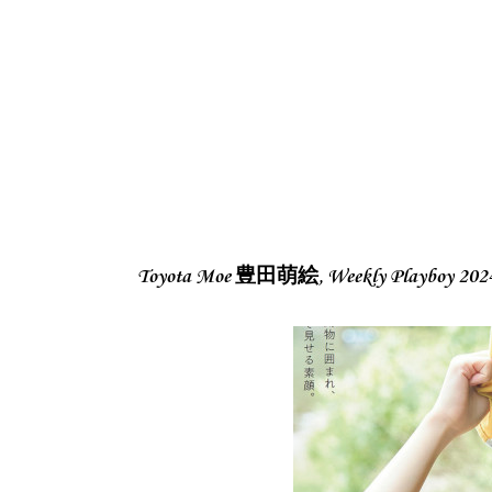
Toyota Moe 豊田萌絵, Weekly Playboy