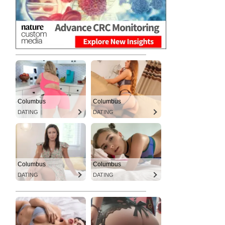
Columbus
Columbus
DATING
DATING
Columbus
Columbus
DATING
DATING