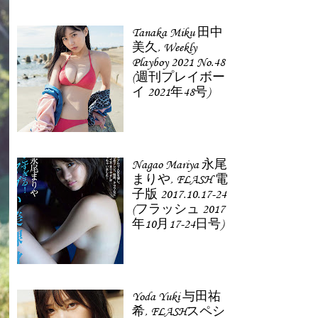
Tanaka Miku 田中
美久, Weekly
Playboy 2021 No.48
(週刊プレイボー
イ 2021年48号)
Nagao Mariya 永尾
まりや, FLASH 電
子版 2017.10.17-24
(フラッシュ 2017
年10月17-24日号)
Yoda Yuki 与田祐
希, FLASHスペシ