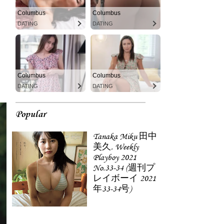
Columbus
Columbus
DATING
DATING
Columbus
Columbus
DATING
DATING
Popular
Tanaka Miku 田中
美久, Weekly
Playboy 2021
No.33-34 (週刊プ
レイボーイ 2021
年33-34号)