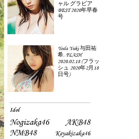
ャル グラビア
BEST 2020年早春
号
Yoda Yuki 与田祐
希, FLASH
2020.02.18 (フラッ
シュ 2020年2月18
日号)
Idol
Nogizaka46
AKB48
NMB48
Keyakizaka46