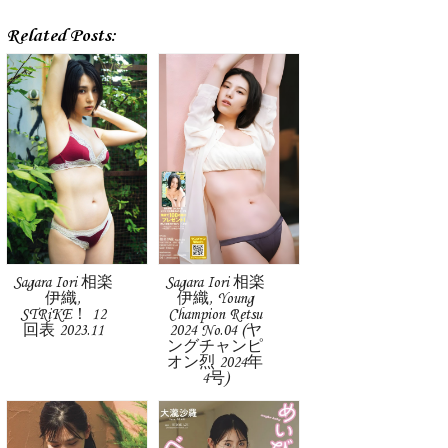
Related Posts:
Sagara Iori 相楽
Sagara Iori 相楽
伊織,
伊織, Young
STRiKE！ 12
Champion Retsu
回表 2023.11
2024 No.04 (ヤ
ングチャンピ
オン烈 2024年
4号)