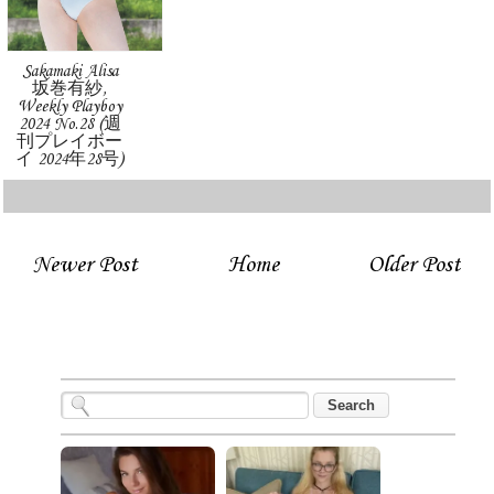
Sakamaki Alisa
坂巻有紗,
Weekly Playboy
2024 No.28 (週
刊プレイボー
イ 2024年28号)
Newer Post
Home
Older Post