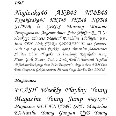
Idol
Nogizaka46
AKB48
NMB48
Keyakizaka46
HKT48
SKE48
NGT48
SUPER☆GiRLS
Morning Musume
Dempagumi.inc
Angerme
Juice=Juice
NijiCon-虹コン
Houkago Princess
Magical Punchline
Idoling!!!
Rev.
from DVL
Link STAR`s
LADYBABY
℃-ute
Country
Girls
Up Up Girls (Kakko Kari)
Yumemiru Adolescence
Shiritsu Ebisu Chugaku
Tenkoushoujo Kagekidan
Drop
Steam Girls
Kamen Joshi's
LinQ
Doll☆Element
TrySail
Akihabara Backstage Pass
Palet
Passport☆
Ange☆Reve
BiSH
Ciao
Bella Cinquetti
Gekidanherbest
Haraeki Stage Ace
Ru:Run
SDN48
Magazines
FLASH
Weekly Playboy
Young
Magazine
Young Jump
FRIDAY
Magazine
BLT
ENTAME
SPA! Magazine
EX-Taishu
Young Gangan
UTB
Young