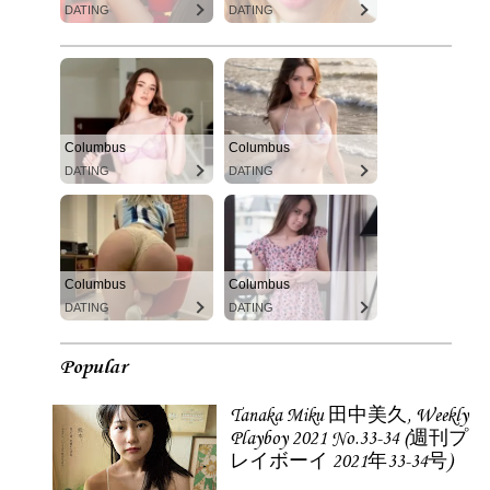
DATING
DATING
Columbus
Columbus
DATING
DATING
Columbus
Columbus
DATING
DATING
Popular
Tanaka Miku 田中美久, Weekly
Playboy 2021 No.33-34 (週刊プ
レイボーイ 2021年33-34号)