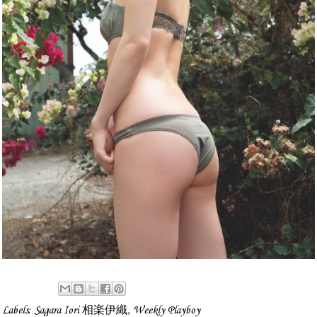
Labels:
Sagara Iori 相楽伊織
,
Weekly Playboy