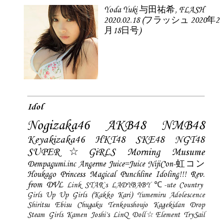
Yoda Yuki 与田祐希, FLASH
2020.02.18 (フラッシュ 2020年2
月18日号)
Idol
Nogizaka46
AKB48
NMB48
Keyakizaka46
HKT48
SKE48
NGT48
SUPER☆GiRLS
Morning Musume
Dempagumi.inc
Angerme
Juice=Juice
NijiCon-虹コン
Houkago Princess
Magical Punchline
Idoling!!!
Rev.
from DVL
Link STAR`s
LADYBABY
℃-ute
Country
Girls
Up Up Girls (Kakko Kari)
Yumemiru Adolescence
Shiritsu Ebisu Chugaku
Tenkoushoujo Kagekidan
Drop
Steam Girls
Kamen Joshi's
LinQ
Doll☆Element
TrySail