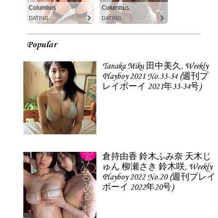
Columbus
Columbus
DATING
DATING
Popular
Tanaka Miku 田中美久, Weekly
Playboy 2021 No.33-34 (週刊プ
レイボーイ 2021年33-34号)
倉持由香 鈴木ふみ奈 天木じ
ゅん 柳瀬さき 鈴木咲, Weekly
Playboy 2022 No.20 (週刊プレイ
ボーイ 2022年20号)