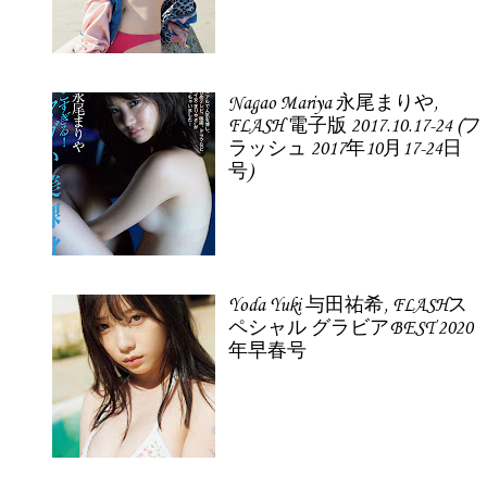
Nagao Mariya 永尾まりや,
FLASH 電子版 2017.10.17-24 (フ
ラッシュ 2017年10月17-24日
号)
Yoda Yuki 与田祐希, FLASHス
ペシャル グラビアBEST 2020
年早春号