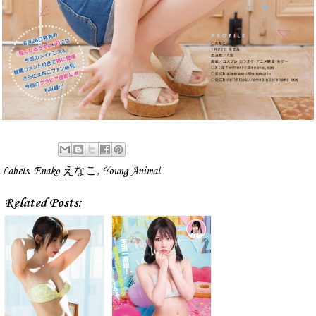
Labels:
Enako えなこ
,
Young Animal
Related Posts: