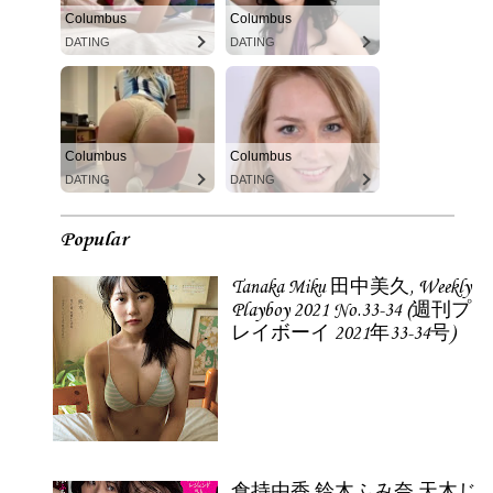
Columbus
Columbus
DATING
DATING
Columbus
Columbus
DATING
DATING
Popular
Tanaka Miku 田中美久, Weekly
Playboy 2021 No.33-34 (週刊プ
レイボーイ 2021年33-34号)
倉持由香 鈴木ふみ奈 天木じ