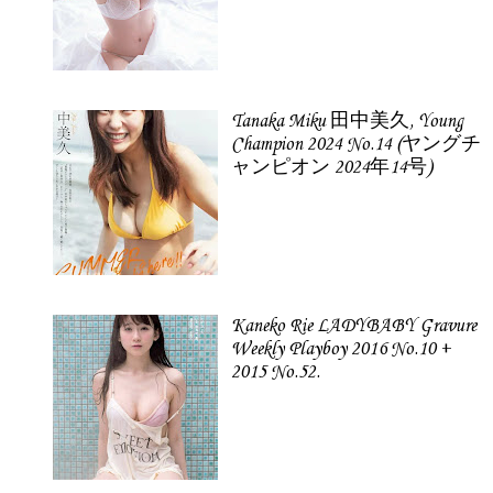
Tanaka Miku 田中美久, Young
Champion 2024 No.14 (ヤングチ
ャンピオン 2024年14号)
Kaneko Rie LADYBABY Gravure
Weekly Playboy 2016 No.10 +
2015 No.52.