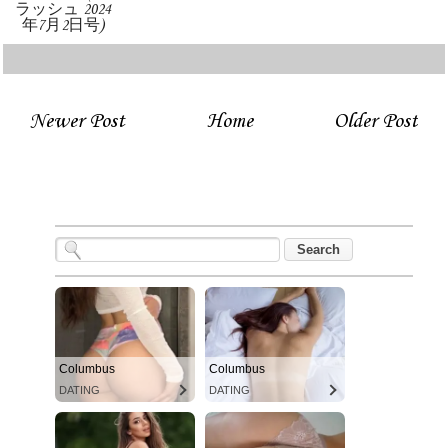
ラッシュ 2024
年7月2日号)
Newer Post
Home
Older Post
Columbus
Columbus
DATING
DATING