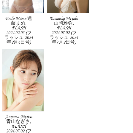
Endo Mame 遠
Yamaoka Miyabi
藤まめ,
山岡雅弥,
FLASH
FLASH
2024.02.06 (フ
2024.07.02 (フ
ラッシュ 2024
ラッシュ 2024
年2月6日号)
年7月2日号)
Aoyama Nagisa
青山なぎさ,
FLASH
2024.07.02 (フ