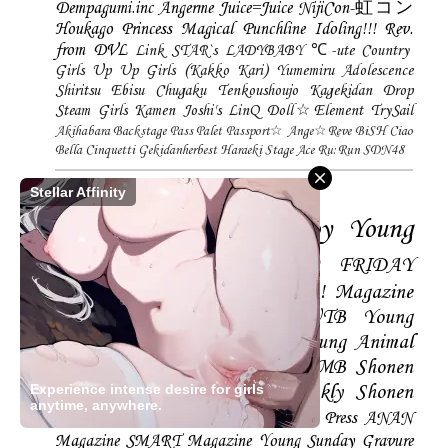
Dempagumi.inc
Angerme
Juice=Juice
NijiCon-虹コン
Houkago Princess
Magical Punchline
Idoling!!!
Rev.
from DVL
Link STAR`s
LADYBABY
℃-ute
Country
Girls
Up Up Girls (Kakko Kari)
Yumemiru Adolescence
Shiritsu Ebisu Chugaku
Tenkoushoujo Kagekidan
Drop
Steam Girls
Kamen Joshi's
LinQ
Doll☆Element
TrySail
Akihabara Backstage Pass
Palet
Passport☆
Ange☆Reve
BiSH
Ciao
Bella Cinquetti
Gekidanherbest
Haraeki Stage Ace
Ru:Run
SDN48
Magazines
Stellar Affinity
FLASH
Weekly Playboy
Young
Magazine
Young Jump
FRIDAY
Magazine
BLT
ENTAME
SPA! Magazine
EX-Taishu
Young Gangan
UTB
Young
Champion
Big Comic Spirtis
Young Animal
Shonen Magazine
BUBKA
BOMB
Shonen
Experience intense desire for girls
Champion
Manga Action
Weekly Shonen
anytime, anywhere.
Sunday
Photobooks
BRODY
Hustle Press
ANAN
Magazine
SMART Magazine
Young Sunday
Gravure