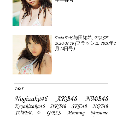
年早春号
Yoda Yuki 与田祐希, FLASH
2020.02.18 (フラッシュ 2020年2
月18日号)
Idol
Nogizaka46
AKB48
NMB48
Keyakizaka46
HKT48
SKE48
NGT48
SUPER☆GiRLS
Morning Musume