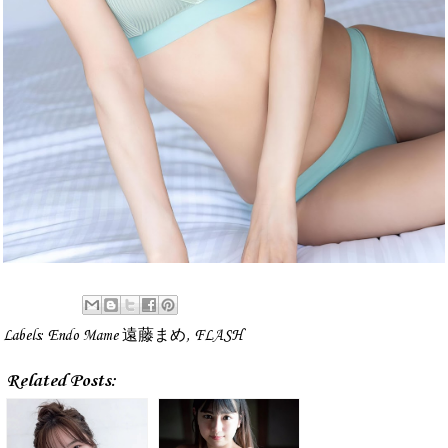
Labels:
Endo Mame 遠藤まめ
,
FLASH
Related Posts: