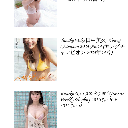
Tanaka Miku 田中美久, Young
Champion 2024 No.14 (ヤングチ
ャンピオン 2024年14号)
Kaneko Rie LADYBABY Gravure
Weekly Playboy 2016 No.10 +
2015 No.52.