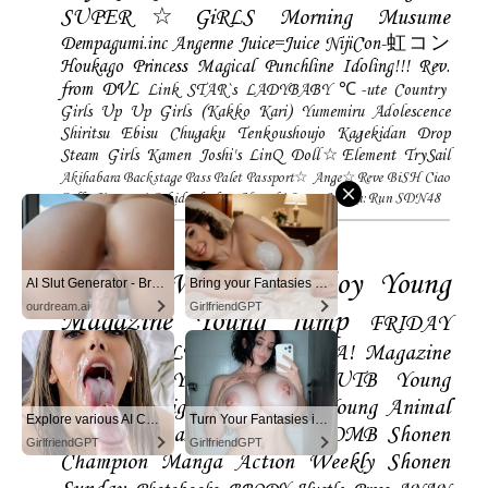
SUPER☆GiRLS
Morning Musume
Dempagumi.inc
Angerme
Juice=Juice
NijiCon-虹コン
Houkago Princess
Magical Punchline
Idoling!!!
Rev.
from DVL
Link STAR`s
LADYBABY
℃-ute
Country
Girls
Up Up Girls (Kakko Kari)
Yumemiru Adolescence
Shiritsu Ebisu Chugaku
Tenkoushoujo Kagekidan
Drop
Steam Girls
Kamen Joshi's
LinQ
Doll☆Element
TrySail
Akihabara Backstage Pass
Palet
Passport☆
Ange☆Reve
BiSH
Ciao
Bella Cinquetti
Gekidanherbest
Haraeki Stage Ace
Ru:Run
SDN48
Magazines
FLASH
Weekly Playboy
Young
AI Slut Generator - Bring your Fantasies to life 🔥
Bring your Fantasies to life
ourdream.ai
GirlfriendGPT
Magazine
Young Jump
FRIDAY
Magazine
BLT
ENTAME
SPA! Magazine
EX-Taishu
Young Gangan
UTB
Young
Champion
Big Comic Spirtis
Young Animal
Explore various AI Characters on GirlfriendGPT
Turn Your Fantasies into Reality on GirlfriendGPT
Shonen Magazine
BUBKA
BOMB
Shonen
GirlfriendGPT
GirlfriendGPT
Champion
Manga Action
Weekly Shonen