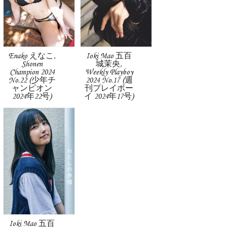
Enako えなこ,
Ioki Mao 五百
Shonen
城茉央,
Champion 2024
Weekly Playboy
No.22 (少年チ
2024 No.17 (週
ャンピオン
刊プレイボー
2024年22号)
イ 2024年17号)
Ioki Mao 五百