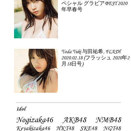
ペシャル グラビアBEST 2020
年早春号
Yoda Yuki 与田祐希, FLASH
2020.02.18 (フラッシュ 2020年2
月18日号)
Idol
Nogizaka46
AKB48
NMB48
Keyakizaka46
HKT48
SKE48
NGT48